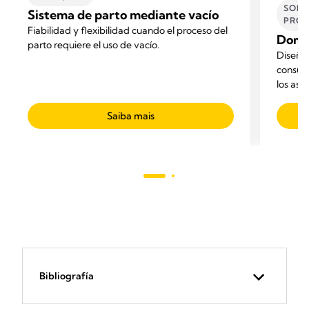
SOLU
Sistema de parto mediante vacío
PROF
Fiabilidad y flexibilidad cuando el proceso del
Domin
parto requiere el uso de vacío.
Diseñad
consult
los asp
óptimos
aspirac
Saiba mais
Bibliografía