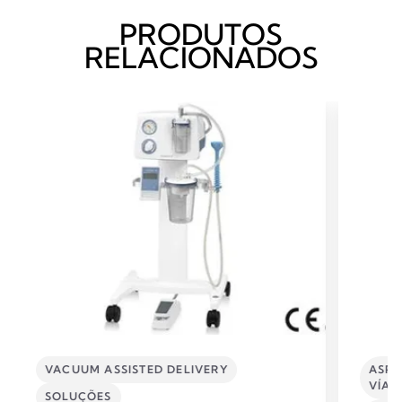
PRODUTOS
RELACIONADOS
VACUUM ASSISTED DELIVERY
ASPI
VÍAS
SOLUÇÕES