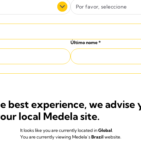
Por favor, seleccione
Último nome
*
Cidade
*
he best experience, we advise 
your local Medela site.
It looks like you are currently located in
Global
.
You are currently viewing Medela’s
Brazil
website.