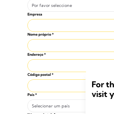
Por favor seleccione
Empresa
Nome próprio
*
Endereço
*
Código postal
*
For t
visit 
País
*
Selecionar um país