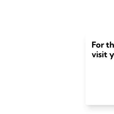
For t
visit 