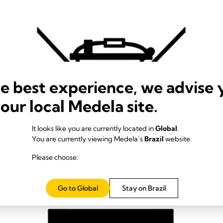
he best experience, we advise 
your local Medela site.
It looks like you are currently located in
Global
.
You are currently viewing Medela’s
Brazil
website.
Please choose:
Go to Global
Stay on Brazil