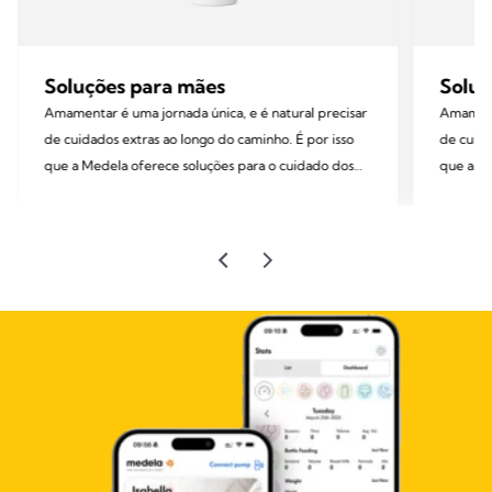
Soluções para mães
Soluç
Amamentar é uma jornada única, e é natural precisar
Amamenta
de cuidados extras ao longo do caminho. É por isso
de cuida
que a Medela oferece soluções para o cuidado dos
que a Me
seios baseadas na ciência, para apoiar você desde a
seios ba
primeira mamada até o desmame. Com nossa linha
primeira ma
completa de produtos confiáveis, você pode se
completa
sentir segura sabendo que, quando surgirem
sentir 
desafios, terá o cuidado, o conforto e a proteção de
desafios
que precisa. Estamos com você — em cada passo do
que precisa. Estamos com você — 
caminho.
caminho