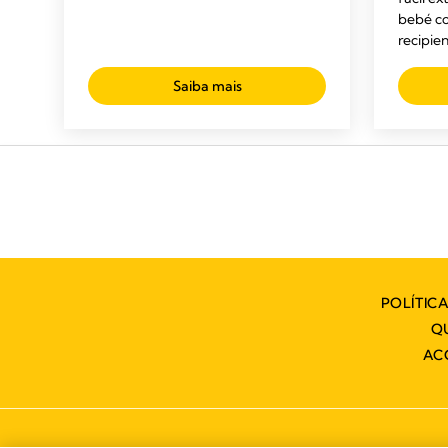
bebé co
recipien
Saiba mais
POLÍTIC
Q
AC