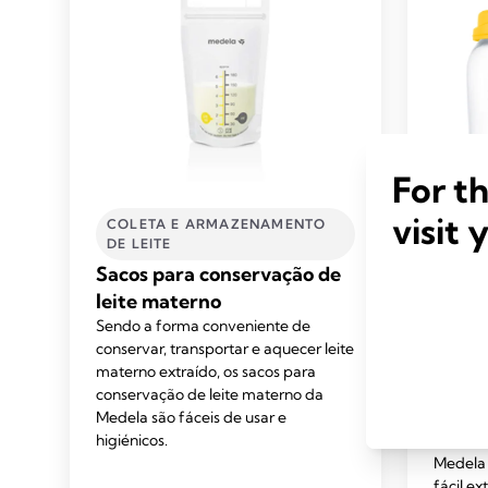
For t
visit 
COLETA E ARMAZENAMENTO
COLE
DE LEITE
DE LE
Sacos para conservação de
Frasc
leite materno
Armaz
Sendo a forma conveniente de
Os fras
conservar, transportar e aquecer leite
Medela 
materno extraído, os sacos para
para a 
conservação de leite materno da
amament
Medela são fáceis de usar e
materno
higiénicos.
com tod
Medela 
fácil ex