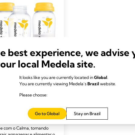
he best experience, we advise 
your local Medela site.
TA E ARMAZENAMENTO
ITE
os para
It looks like you are currently located in
Global
.
enamento de leite
You are currently viewing Medela’s
Brazil
website.
cos para leite materno da
Please choose:
são o complemento ideal
sua experiência de
ação. Os frascos para leite
Go to Global
Stay on Brazil
 da Medela são compatíveis
os os extratores de leite da
e com o Calma, tornando
trair, armazenar e alimentar o