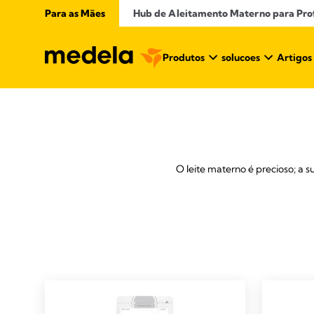
Para as Mães
Hub de Aleitamento Materno para Profi
Produtos
solucoes
Artigos
O leite materno é precioso; a 