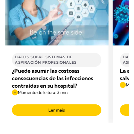
DATOS SOBRE SISTEMAS DE
DATO
ASPIRACIÓN PROFESIONALES
ASPI
¿Puede asumir las costosas
La as
consecuencias de las infecciones
salva
contraídas en su hospital?
Mome
Momento de leitura: 3 min.
Ler mais