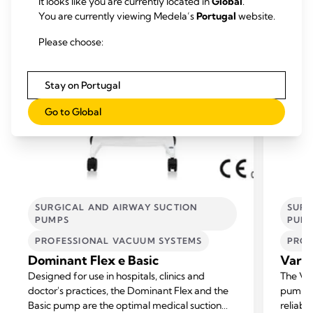
It looks like you are currently located in
Global
.
You are currently viewing Medela’s
Portugal
website.
Please choose:
Stay on Portugal
Go to Global
SURGICAL AND AIRWAY SUCTION
SURG
PUMPS
PUM
PROFESSIONAL VACUUM SYSTEMS
PROF
Dominant Flex e Basic
Vario
Designed for use in hospitals, clinics and
The Var
doctor's practices, the Dominant Flex and the
pump fo
Basic pump are the optimal medical suction
reliabil