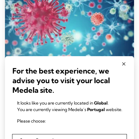
For the best experience, we
advise you to visit your local
Medela site.
DATOS SOBRE SISTEMAS DE ASPIRACIÓN
PROFESIONALES
It looks like you are currently located in
Global
.
Cómo reducir la contaminación cruzada
You are currently viewing Medela’s
Portugal
website.
por virus en los aspiradores de secreciones
Please choose:
de uso médico con filtros para virus y
bacterias