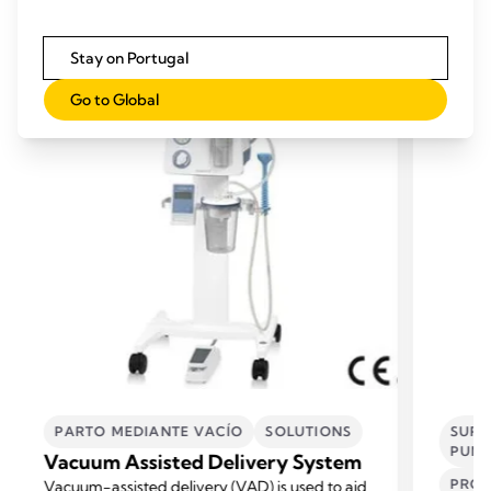
PRODUTOS
RELACIONADOS
Stay on Portugal
Go to Global
PARTO MEDIANTE VACÍO
SOLUTIONS
SURG
PUM
Vacuum Assisted Delivery System
PROF
Vacuum-assisted delivery (VAD) is used to aid