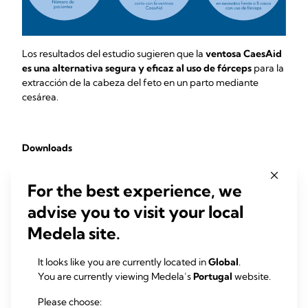
Los resultados del estudio sugieren que la
ventosa CaesAid
es una alternativa segura y eficaz al uso de fórceps
para la
extracción de la cabeza del feto en un parto mediante
cesárea.
Downloads
Descargue la infografía en (pdf)
For the best experience, we
advise you to visit your local
*An audit of the CaesAid vacuum-assisted delivery cup
Medela site.
compared to forceps delivery of the fetal head at
caesarean section›, de Jong P., Stolkwij N., p.683, 12 juin 2019
It looks like you are currently located in
Global
.
You are currently viewing Medela’s
Portugal
website.
Please choose: