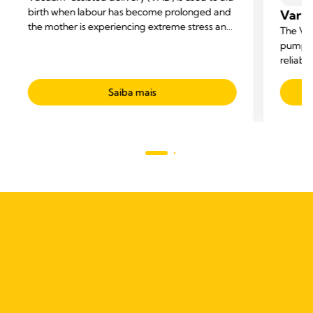
birth when labour has become prolonged and
Vario
the mother is experiencing extreme stress and
The Var
difficulties.
pump fo
reliabil
Saiba mais