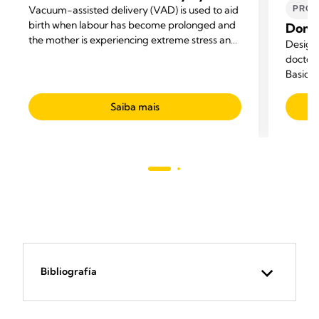
PROF
Vacuum-assisted delivery (VAD) is used to aid
birth when labour has become prolonged and
Domin
the mother is experiencing extreme stress and
Designe
difficulties.
doctor'
Basic p
pumps f
high f
Saiba mais
Bibliografía