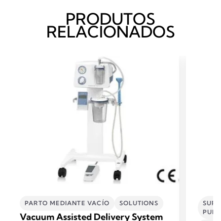
PRODUTOS
RELACIONADOS
PARTO MEDIANTE VACÍO
SOLUTIONS
SURG
PUM
Vacuum Assisted Delivery System