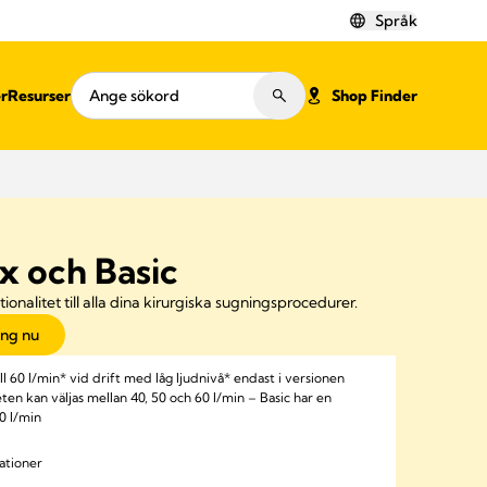
Språk
er
Resurser
Shop Finder
x och Basic
ktionalitet till alla dina kirurgiska sugningsprocedurer.
ing nu
l 60 l/min* vid drift med låg ljudnivå* endast i versionen
en kan väljas mellan 40, 50 och 60 l/min – Basic har en
0 l/min
ationer