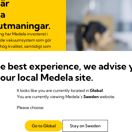
är
ta
 utmaningar.
ng har Medela investerat i
ande vakuumsystem som gör
 hög kvalitet, samtidigt som
d olika kirurgiska och
he best experience, we advise 
your local Medela site.
It looks like you are currently located in
Global
.
You are currently viewing Medela’s
Sweden
website.
Please choose:
Go to Global
Stay on Sweden
OFTA TILLSAMMANS