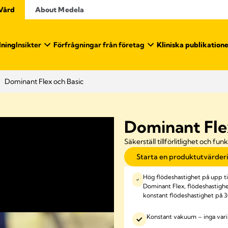
 Vård
About Medela
dning
Insikter
Förfrågningar från företag
Kliniska publikation
Dominant Flex och Basic
Dominant Fle
Säkerställ tillförlitlighet och fun
Starta en produktutvärder
Hög flödeshastighet på upp til
Dominant Flex, flödeshastighet
konstant flödeshastighet på 3
Konstant vakuum – inga vari