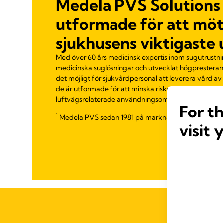
Medela PVS Solutions 
utformade för att mö
sjukhusens viktigaste
Med över 60 års medicinsk expertis inom sugutrustni
medicinska suglösningar och utvecklat högprester
det möjligt för sjukvårdpersonal att leverera vård av
de är utformade för att minska risken för infektion vi
luftvägsrelaterade användningsområden.
For t
1
Medela PVS sedan 1981 på marknaden"
visit 