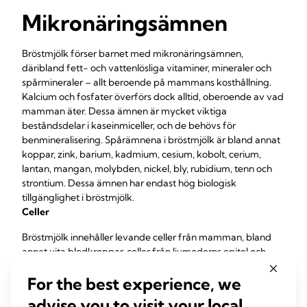
Mikronäringsämnen
Bröstmjölk förser barnet med mikronäringsämnen,
däribland fett- och vattenlösliga vitaminer, mineraler och
spårmineraler – allt beroende på mammans kosthållning.
Kalcium och fosfater överförs dock alltid, oberoende av vad
mamman äter. Dessa ämnen är mycket viktiga
beståndsdelar i kaseinmiceller, och de behövs för
benmineralisering. Spårämnena i bröstmjölk är bland annat
koppar, zink, barium, kadmium, cesium, kobolt, cerium,
lantan, mangan, molybden, nickel, bly, rubidium, tenn och
strontium. Dessa ämnen har endast hög biologisk
tillgänglighet i bröstmjölk.
Celler
Bröstmjölk innehåller levande celler från mamman, bland
annat vita blodkroppar, celler från livmoderns epitel och
cellfragment. Vita blodkroppar är en del av mammans
For the best experience, we
immunförsvar och ger dessutom barnet immunologiskt
skydd. Stamceller har också identifierats i bröstmjölk. De har
advise you to visit your local