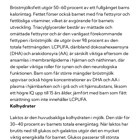
Bröstmjölksfett utgör 50–60 procent av ett fullgånget barns
kaloriintag. Fettet förser också barnet med fria fettsyror och
fettlösliga vitaminer, vilket är avgörande för barnets
utveckling. Triacylglyceroler består av mättade och
omättade fettsyror och är den vanligast förekommande
fettypen i bröstmjölk: de utgör över 98 procent av den
totala fettmängden. LCPUFA, däribland dokosahexaensyra
(DHA) och arakidonsyra (AA), är särskilt viktiga eftersom de
ansamlas i membranlipiderna i hjärnan och näthinnan, där
de spelar viktiga roller för synen och den neurologiska
funktionen. Barn som får större mängder bröstmjölk
uppvisar också högre koncentrationer av DHA och AA i
plasma i hjärnbarken och i grå och vit hjärnsubstans, liksom
ett högre IQ upp till 15 års ålder, jämfört med barn som fått
ersättning som inte innehåller LCPUFA.
Kolhydrater
Laktos är den huvudsakliga kolhydraten i mjölk. Den står för
30–40 procent av barnets totala energiintag. När laktos har
brutits ned till glukos och galaktos utgör det en mycket
viktig energikälla för barnet. Glukos passerar till största