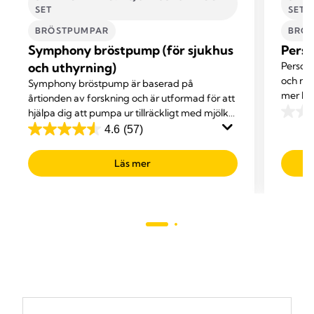
SET
SET
BRÖSTPUMPAR
BRÖ
Symphony bröstpump (för sjukhus
Perso
och uthyrning)
Persona
och na
Symphony bröstpump är baserad på
mer be
årtionden av forskning och är utformad för att
hjälpa dig att pumpa ur tillräckligt med mjölk
0.0
för att kunna ge ditt barn en kost bestående
4.6
(57)
av
4.6
av enbart bröstmjölk.
5
av
Läs mer
stjärno
5
stjärnor.
57
recensioner