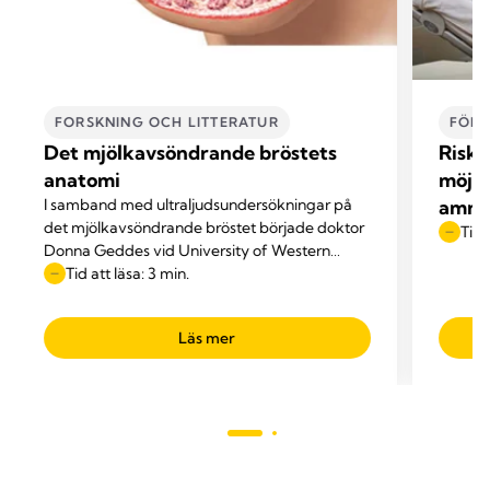
FORSKNING OCH LITTERATUR
FÖRD
Det mjölkavsöndrande bröstets
Riskt
anatomi
möjli
I samband med ultraljudsundersökningar på
amni
det mjölkavsöndrande bröstet började doktor
Tid 
Donna Geddes vid University of Western
Australia ifrågasätta de anatomiska
Tid att läsa: 3 min.
framställningar som förekom i läroböcker.
Läs mer