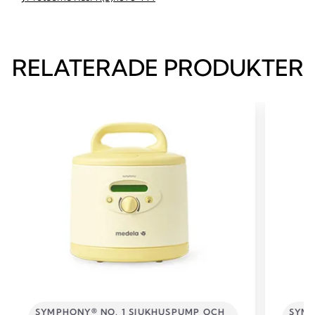
RELATERADE PRODUKTER
SYMPHONY® NO. 1 SJUKHUSPUMP OCH
SYMP