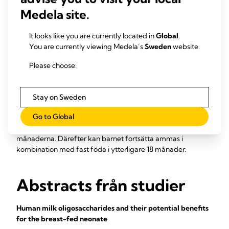
visats kunna differentieras till bröstepitelceller under
Medela site.
differentieringsförhållanden in vitro eller till andra celltyper i
motsvarande mikromiljöer, däribland benceller, hjärnceller,
leverceller, pankreatiska betaceller eller hjärtceller. Det är
It looks like you are currently located in
Global
.
fortfarande oklart vilken roll dessa stamceller spelar för
You are currently viewing Medela’s
Sweden
website.
barnets utveckling. Ytterligare forskning krävs för att deras
Please choose:
potential ska kunna klarläggas.
De unika beståndsdelarna i bröstmjölk kan inte ersättas
med artificiella födoämnen, och det gäller framför allt de
Stay on Sweden
levande cellerna från barnets mamma. En kost som
Go to Global
uteslutande består av bröstmjölk kan uppfylla hela
näringsbehovet för fullgångna barn under de första sex
månaderna. Därefter kan barnet fortsätta ammas i
kombination med fast föda i ytterligare 18 månader.
Abstracts från studier
Human milk oligosaccharides and their potential benefits
for the breast-fed neonate