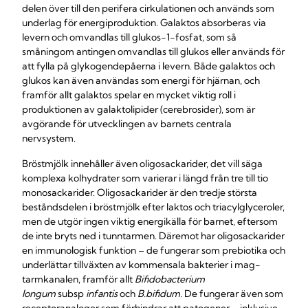
delen över till den perifera cirkulationen och används som
underlag för energiproduktion. Galaktos absorberas via
levern och omvandlas till glukos-1-fosfat, som så
småningom antingen omvandlas till glukos eller används för
att fylla på glykogendepåerna i levern. Både galaktos och
glukos kan även användas som energi för hjärnan, och
framför allt galaktos spelar en mycket viktig roll i
produktionen av galaktolipider (cerebrosider), som är
avgörande för utvecklingen av barnets centrala
nervsystem.
Bröstmjölk innehåller även oligosackarider, det vill säga
komplexa kolhydrater som varierar i längd från tre till tio
monosackarider. Oligosackarider är den tredje största
beståndsdelen i bröstmjölk efter laktos och triacylglyceroler,
men de utgör ingen viktig energikälla för barnet, eftersom
de inte bryts ned i tunntarmen. Däremot har oligosackarider
en immunologisk funktion – de fungerar som prebiotika och
underlättar tillväxten av kommensala bakterier i mag-
tarmkanalen, framför allt
Bifidobacterium
longum
subsp
infantis
och
B.bifidum.
De fungerar även som