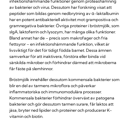
infektionshämmande funktioner genom proteashämning
av bakterier och virus. Dessutom har forskning visat att
peptider som bildas genom nedbrytning av α-laktalbumin
har en potent antibakteriell aktivitet mot grampositiva och
gramnegativa bakterier. Övriga proteiner i bröstmjölk, som
sIgA, laktoferrin och lysozym, har många olika funktioner.
Bland annat har de – precis som makrofager och fria
fettsyror – en infektionshämmande funktion, vilket är
livsviktigt för det för tidigt födda barnet. Dessa ämnen
samverkar för att inaktivera, förstöra eller binda vid
särskilda mikrober och förhindrar därmed att mikroberna
får fäste på slemhinnor.
Bröstmjölk innehåller dessutom kommensala bakterier som
blir en del av tarmens mikroflora och påverkar
inflammatoriska och immunomodulära processer.
Kommensala bakterier förhindrar överväxt av patogena
bakterier och gör dessutom tarmen surare, får laktos att
jäsa, bryter ned lipider och proteiner och producerar K-
vitamin och biotin.