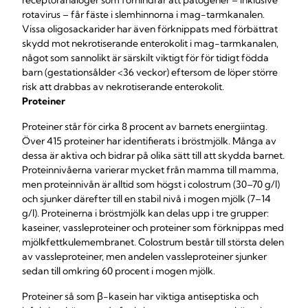
receptoranaloger som förhindrar att patogener – inklusive
rotavirus – får fäste i slemhinnorna i mag-tarmkanalen.
Vissa oligosackarider har även förknippats med förbättrat
skydd mot nekrotiserande enterokolit i mag-tarmkanalen,
något som sannolikt är särskilt viktigt för för tidigt födda
barn (gestationsålder <36 veckor) eftersom de löper större
risk att drabbas av nekrotiserande enterokolit.
Proteiner
Proteiner står för cirka 8 procent av barnets energiintag.
Över 415 proteiner har identifierats i bröstmjölk. Många av
dessa är aktiva och bidrar på olika sätt till att skydda barnet.
Proteinnivåerna varierar mycket från mamma till mamma,
men proteinnivån är alltid som högst i colostrum (30–70 g/l)
och sjunker därefter till en stabil nivå i mogen mjölk (7–14
g/l). Proteinerna i bröstmjölk kan delas upp i tre grupper:
kaseiner, vassleproteiner och proteiner som förknippas med
mjölkfettkulemembranet. Colostrum består till största delen
av vassleproteiner, men andelen vassleproteiner sjunker
sedan till omkring 60 procent i mogen mjölk.
Proteiner så som β-kasein har viktiga antiseptiska och