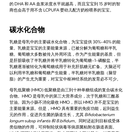
的 DHA 和 AA 血浆浓度水平就越高，而且宝宝到 15 岁时的智
商也会高于用不含 LCPUFA 婴幼儿配方奶粉喂养的宝宝。
碳水化合物
乳糖是母乳中的主要碳水化合物，为宝宝提供 30%-40% 的能
量。乳糖是宝宝的主要能量来源，已被分解为葡萄糖和半乳
糖。葡萄糖大多数被传入外周环流，作为产生能量的基质，但
是肝脏吸收了半乳糖并将半乳糖转化为葡萄糖-1-磷酸盐，半
乳糖逐渐被转化为葡萄糖或用于补充肝肌糖元贮备。大脑还可
以利用半乳糖和葡萄糖产生能量，半乳糖对半乳糖脂（脑苷
脂）的产生尤为重要，对宝宝中枢神经系统的发育必不可少。
母乳低聚糖 (HMO) 低聚糖是由三到十种单糖组成的复合碳水化
合物。HMO 是母乳中的第三大营养成分，次于乳糖和三酰基
甘油。因为小肠不消化吸收 HMO，所以 HMO 并不是宝宝的
主要能量来源。但是，HMO 具有重要的免疫功能，起到益生
元的作用，促进共生菌的肠道生长，尤其
Bifidobacterium
longum
subsp
infantis 和
B.bifidum
。同时还起到目标或受体
类似物的作用，可抑制轮状病毒等病原菌粘附在肠道表面。