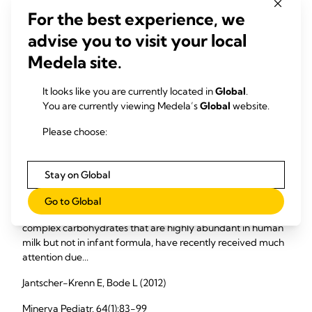
系，以及微环境中的其它细胞，包括骨细胞、脑细胞、肝细
For the best experience, we
胞、胰岛 β 细胞和心肌细胞。干细胞对宝宝的作用仍未确定，
advise you to visit your local
需要进一步研究才能了解其作用。
Medela site.
人造乳制品不可代替母乳成分，尤其是母乳干细胞。纯母乳喂
养可满足足月宝宝头六个月的营养需求，之后在添加辅食的基
It looks like you are currently located in
Global
.
础上继续母乳喂养两年。
You are currently viewing Medela’s
Global
website.
Please choose:
研究摘要
Human milk oligosaccharides and their potential benefits
Stay on Global
for the breast-fed neonate
Go to Global
Human milk oligosaccharides (HMO), unconjugated
complex carbohydrates that are highly abundant in human
milk but not in infant formula, have recently received much
attention due...
Jantscher-Krenn E, Bode L (2012)
Minerva Pediatr. 64(1):83-99