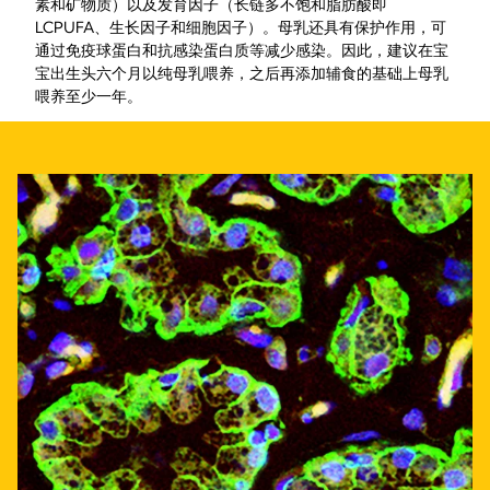
素和矿物质）以及发育因子（长链多不饱和脂肪酸即
LCPUFA、生长因子和细胞因子）。母乳还具有保护作用，可
通过免疫球蛋白和抗感染蛋白质等减少感染。因此，建议在宝
宝出生头六个月以纯母乳喂养，之后再添加辅食的基础上母乳
喂养至少一年。