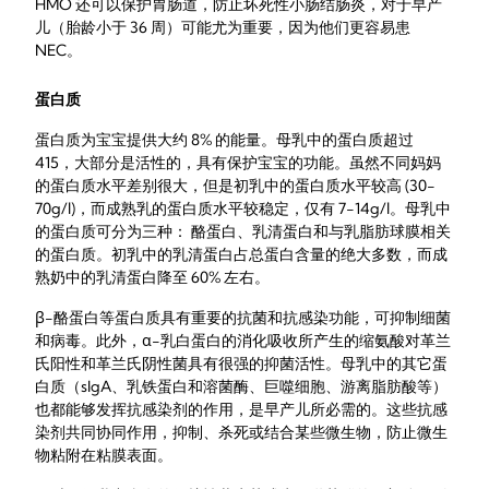
HMO 还可以保护胃肠道，防止坏死性小肠结肠炎，对于早产
儿（胎龄小于 36 周）可能尤为重要，因为他们更容易患
NEC。
蛋白质
蛋白质为宝宝提供大约 8% 的能量。母乳中的蛋白质超过
415，大部分是活性的，具有保护宝宝的功能。虽然不同妈妈
的蛋白质水平差别很大，但是初乳中的蛋白质水平较高 (30-
70g/l)，而成熟乳的蛋白质水平较稳定，仅有 7-14g/l。母乳中
的蛋白质可分为三种： 酪蛋白、乳清蛋白和与乳脂肪球膜相关
的蛋白质。初乳中的乳清蛋白占总蛋白含量的绝大多数，而成
熟奶中的乳清蛋白降至 60% 左右。
β-酪蛋白等蛋白质具有重要的抗菌和抗感染功能，可抑制细菌
和病毒。此外，α-乳白蛋白的消化吸收所产生的缩氨酸对革兰
氏阳性和革兰氏阴性菌具有很强的抑菌活性。母乳中的其它蛋
白质（sIgA、乳铁蛋白和溶菌酶、巨噬细胞、游离脂肪酸等）
也都能够发挥抗感染剂的作用，是早产儿所必需的。这些抗感
染剂共同协同作用，抑制、杀死或结合某些微生物，防止微生
物粘附在粘膜表面。