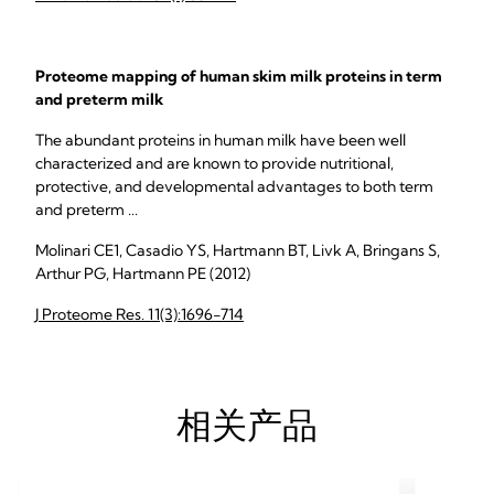
Proteome mapping of human skim milk proteins in term
and preterm milk
The abundant proteins in human milk have been well
characterized and are known to provide nutritional,
protective, and developmental advantages to both term
and preterm ...
Molinari CE1, Casadio YS, Hartmann BT, Livk A, Bringans S,
Arthur PG, Hartmann PE (2012)
J Proteome Res. 11(3):1696-714
相关产品