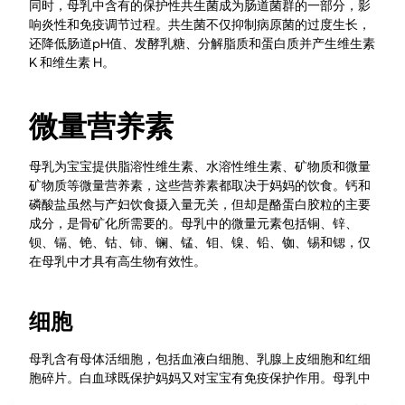
同时，母乳中含有的保护性共生菌成为肠道菌群的一部分，影
响炎性和免疫调节过程。共生菌不仅抑制病原菌的过度生长，
还降低肠道pH值、发酵乳糖、分解脂质和蛋白质并产生维生素
K 和维生素 H。
微量营养素
母乳为宝宝提供脂溶性维生素、水溶性维生素、矿物质和微量
矿物质等微量营养素，这些营养素都取决于妈妈的饮食。钙和
磷酸盐虽然与产妇饮食摄入量无关，但却是酪蛋白胶粒的主要
成分，是骨矿化所需要的。母乳中的微量元素包括铜、锌、
钡、镉、铯、钴、铈、镧、锰、钼、镍、铅、铷、锡和锶，仅
在母乳中才具有高生物有效性。
细胞
母乳含有母体活细胞，包括血液白细胞、乳腺上皮细胞和红细
胞碎片。白血球既保护妈妈又对宝宝有免疫保护作用。母乳中
还有干细胞，在体外乳腺分化条件下可分化为乳腺上皮细胞谱