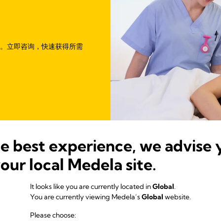
。立即咨询，快速获得所需
he best experience, we advise 
your local Medela site.
It looks like you are currently located in
Global
.
You are currently viewing Medela’s
Global
website.
Please choose: