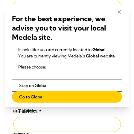
For the best experience, we
邮政编码
*
advise you to visit your local
Medela site.
城市
*
It looks like you are currently located in
Global
.
You are currently viewing Medela’s
Global
website.
国家
*
Please choose:
选择国家
Stay on Global
电话号码
Go to Global
电子邮件地址
*