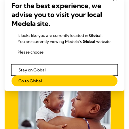
适应拉
3.8
(103)
For the best experience, we
3.8
out
advise you to visit your local
阅读更多内容
of
Medela site.
5
stars.
It looks like you are currently located in
Global
.
103
You are currently viewing Medela’s
Global
website.
reviews
Please choose:
Stay on Global
Go to Global