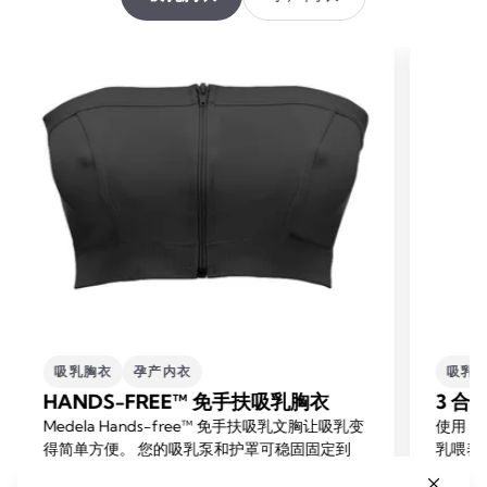
吸乳胸衣
孕产内衣
吸乳
HANDS-FREE™ 免手扶吸乳胸衣
3 合
Medela Hands-free™ 免手扶吸乳文胸让吸乳变
使用 M
得简单方便。 您的吸乳泵和护罩可稳固固定到
乳喂养同
位，您无需再做其他事情，只需放松休息即可。
产品轻巧透