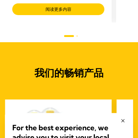
阅读更多内容
我们的畅销产品
For the best experience, we
advise you to visit your local