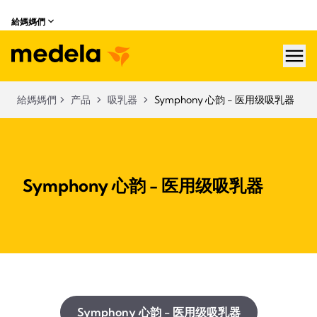
給媽媽們
hea
給媽媽們
产品
吸乳器
Symphony 心韵 - 医用级吸乳器
Symphony 心韵 - 医用级吸乳器
Symphony 心韵 - 医用级吸乳器