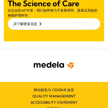
The Science of Care
在过去的 60 年里，我们始终致力于发展简明、直观且高效的
精细护理科学。
詳了解更多信息
网站隐私与 COOKIE 政策
QUALITY MANAGEMENT
ACCESSIBILITY STATEMENT