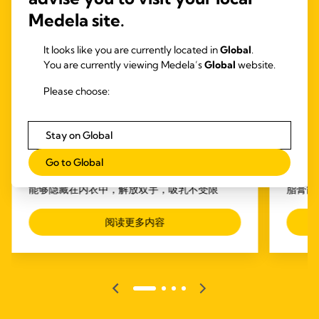
Medela site.
It looks like you are currently located in
Global
.
You are currently viewing Medela’s
Global
website.
Please choose:
免手扶吸乳器
吸乳器
乳房
Stay on Global
享韵免手扶双侧电动吸乳器
Pur
享韵免手扶是美德乐首款
免手扶双边电动吸乳
在前期
Go to Global
器
，给妈妈带来全新的吸乳体验。超轻吸乳杯，
妈妈会
能够隐藏在内衣中，解放双手，吸乳不受限
脂膏能
采用高
用，哺
阅读更多内容