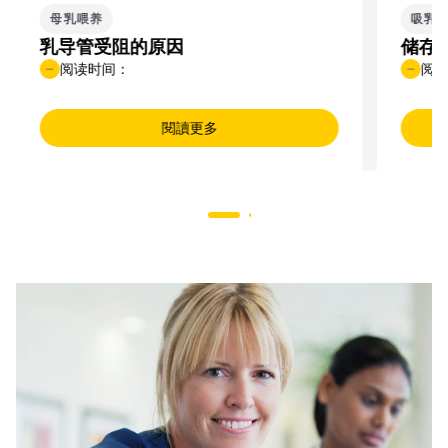
母乳喂养
吸乳
乳导管受阻的原因
储存
阅读时间：
阅
閱讀更多