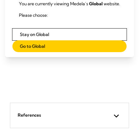
SYMPHONY 心韵 - 医用级吸乳器
吸乳器
SYM
You are currently viewing Medela’s
Global
website.
Symphony 心韵双侧电动吸乳器
Sym
Please choose:
基于研究的 Symphony（心韵）吸乳器可为哺乳
基于研
妈妈在整个母乳喂养过程中提供全程支持： 开
妈妈在
始、建立和保持足够的母乳供应。
始、建
Stay on Global
阅读更多内容
Go to Global
References