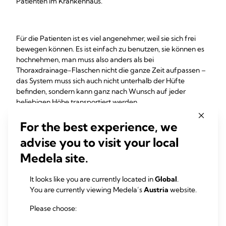
Patienten im Krankenhaus.
Für die Patienten ist es viel angenehmer, weil sie sich frei
bewegen können. Es ist einfach zu benutzen, sie können es
hochnehmen, man muss also anders als bei
Thoraxdrainage-Flaschen nicht die ganze Zeit aufpassen –
das System muss sich auch nicht unterhalb der Hüfte
befinden, sondern kann ganz nach Wunsch auf jeder
beliebigen Höhe transportiert werden…
For the best experience, we
Schnellere Genesung und
advise you to visit your local
Entlassung
Medela site.
+
Da Kliniker mit Thopaz
einen objektiven Nachweis über die
It looks like you are currently located in
Global
.
Drainage haben und Trends erkennen können, die auf
You are currently viewing Medela’s
Austria
website.
Fortschritte hindeuten, kann das digitale Gerät oft früher
entfernt werden als Zwei- oder Dreikammersysteme, und
Please choose:
die Patienten können früher entlassen werden.
Die
Patienten erhalten den Vorteil, Drainageschläuche über