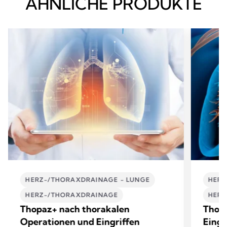
ÄHNLICHE PRODUKTE
HERZ-/THORAXDRAINAGE - LUNGE
HERZ
HERZ-/THORAXDRAINAGE
HERZ
Thopaz+ nach thorakalen
Thopa
Operationen und Eingriffen
Eingr