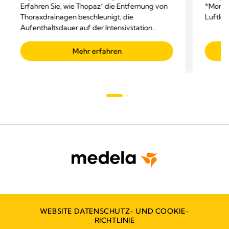
Erfahren Sie, wie Thopaz⁺ die Entfernung von
*Monito
Thoraxdrainagen beschleunigt, die
Luftle
Aufenthaltsdauer auf der Intensivstation
verkürzt und die Gesamtkosten senkt.
Mehr erfahren
WEBSITE DATENSCHUTZ- UND COOKIE-
RICHTLINIE