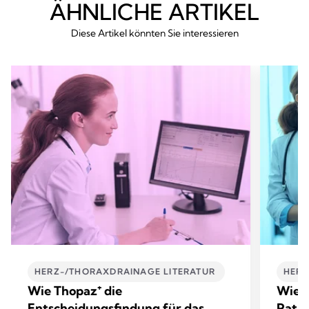
ÄHNLICHE ARTIKEL
Diese Artikel könnten Sie interessieren
HERZ-/THORAXDRAINAGE LITERATUR ​
HERZ
Wie Thopaz⁺ die
Wie T
Entscheidungsfindung für das
Patie