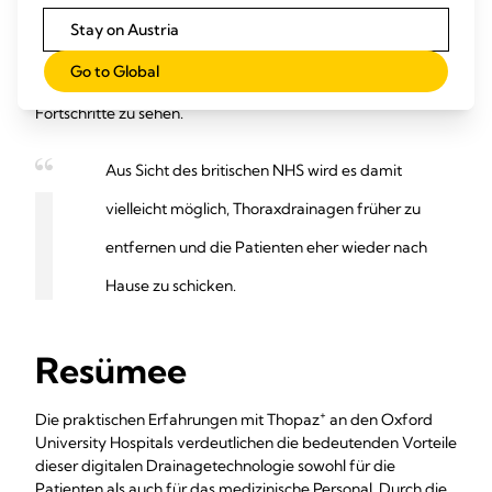
einen kürzeren Zeitraum tragen und weniger Zeit im
Stay on Austria
Krankenhaus verbringen zu müssen.
Die auf dem Display
angezeigte Luft- und Flüssigkeitsproduktion bietet
Go to Global
neugierigen Patienten auch die Möglichkeit, ihre eigenen
Fortschritte zu sehen.
Aus Sicht des britischen NHS wird es damit
vielleicht möglich, Thoraxdrainagen früher zu
entfernen und die Patienten eher wieder nach
Hause zu schicken.
Resümee
+
Die praktischen Erfahrungen mit Thopaz
an den Oxford
University Hospitals verdeutlichen die bedeutenden Vorteile
dieser digitalen Drainagetechnologie sowohl für die
Patienten als auch für das medizinische Personal. Durch die