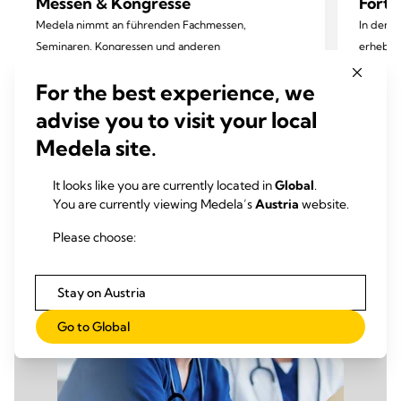
Messen & Kongresse
Fortb
Medela nimmt an führenden Fachmessen,
In den v
Seminaren, Kongressen und anderen
erheblic
Veranstaltungen teil. Erfahren Sie, wo Sie uns
Forschun
For the best experience, we
demnächst antreffen können.
Wissen 
entspre
advise you to visit your local
Medela site.
It looks like you are currently located in
Global
.
You are currently viewing Medela’s
Austria
website.
Please choose:
Stay on Austria
Go to Global