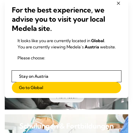
Klinische Publikationen
For the best experience, we
advise you to visit your local
Die Forschung ist der Grundpfeiler der klinischen Praxis
Medela site.
und ermöglicht medizinische Fortschritte in der
Behandlung und Pflege.
It looks like you are currently located in
Global
.
You are currently viewing Medela’s
Austria
website.
Mehr lesen
Please choose:
Stay on Austria
Wissen & Literatur
Go to Global
Mehr lesen
Schulungen & Fortbildungen