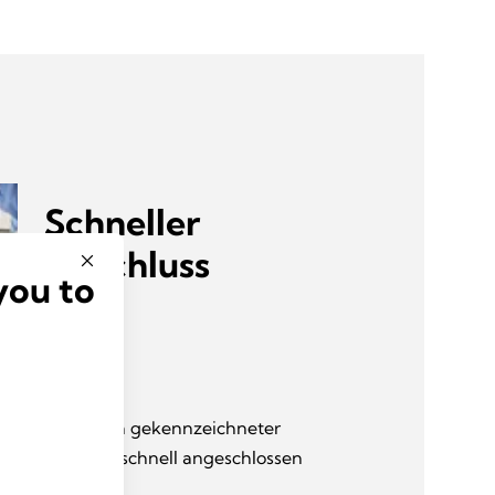
Schneller
Anschluss
you to
n dank deutlich gekennzeichneter
enanschlüsse schnell angeschlossen