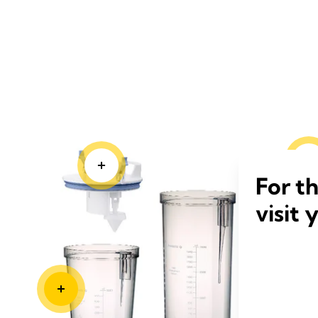
Schnelle
Verbind
For t
Kompon
visit 
Die schnelle Verbindung von Komponenten
in wenigen Sekunden einsatzbereit.