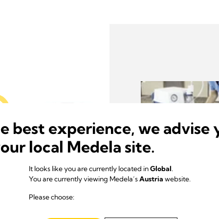
ung von
he best experience, we advise 
enten
your local Medela site.
It looks like you are currently located in
Global
.
You are currently viewing Medela’s
Austria
website.
 macht das System
Die Schläuche könne
Please choose:
Vakuum- und Patient
werden.