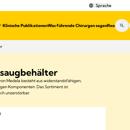
Sprache
Klinische Publikationen
Was führende Chirurgen sagen
Ressourcen
er
augbehälter
n Medela besteht aus widerstandsfähigen,
igen Komponenten. Das Sortiment ist
ch unzerstörbar.
g