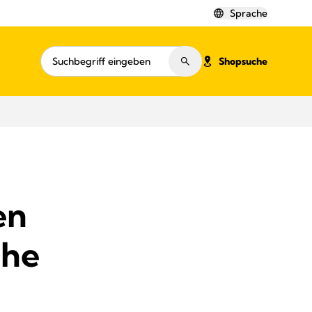
Sprache
Shopsuche
en
che