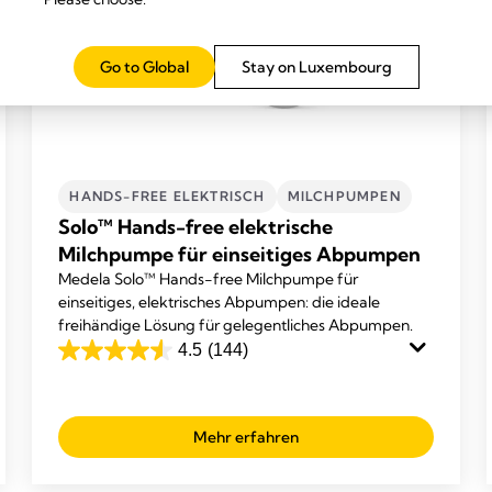
Go to Global
Stay on Luxembourg
HANDS-FREE ELEKTRISCH
MILCHPUMPEN
Solo™ Hands-free elektrische
Milchpumpe für einseitiges Abpumpen
Medela Solo™ Hands-free Milchpumpe für
einseitiges, elektrisches Abpumpen: die ideale
freihändige Lösung für gelegentliches Abpumpen.
4.5
(144)
4.5
out
of
Mehr erfahren
5
stars.