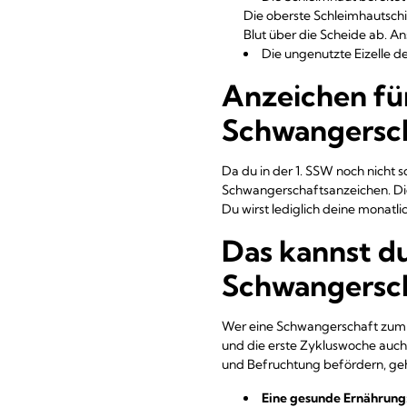
Die oberste Schleimhautsch
Blut über die Scheide ab. 
Die ungenutzte Eizelle d
Anzeichen für
Schwangersc
Da du in der 1. SSW noch nicht 
Schwangerschaftsanzeichen. Dies
Du wirst lediglich deine monat
Das kannst du
Schwangersch
Wer eine Schwangerschaft zum Zi
und die erste Zykluswoche auch
und Befruchtung befördern, ge
Eine gesunde Ernährung