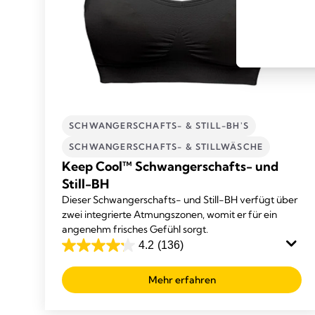
SCHWANGERSCHAFTS- & STILL-BH'S
SCHWANGERSCHAFTS- & STILLWÄSCHE
Keep Cool™ Schwangerschafts- und
Still-BH
Dieser Schwangerschafts- und Still-BH verfügt über
zwei integrierte Atmungszonen, womit er für ein
angenehm frisches Gefühl sorgt.
4.2
(136)
4.2
out
Mehr erfahren
of
5