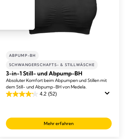
ABPUMP-BH
SCHWANGERSCHAFTS- & STILLWÄSCHE
3-in-1 Still- und Abpump-BH
Absoluter Komfort beim Abpumpen und Stillen mit
dem Still- und Abpump-BH von Medela.
4.2
(52)
4.2
out
of
5
Mehr erfahren
stars.
52