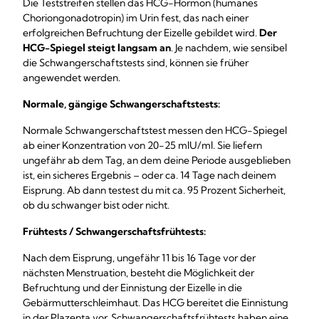
Die Teststreifen stellen das HCG-Hormon (humanes
Choriongonadotropin) im Urin fest, das nach einer
erfolgreichen Befruchtung der Eizelle gebildet wird.
Der
HCG-Spiegel steigt langsam an
. Je nachdem, wie sensibel
die Schwangerschaftstests sind, können sie früher
angewendet werden.
Normale, gängige Schwangerschaftstests:
Normale Schwangerschaftstest messen den HCG-Spiegel
ab einer Konzentration von 20-25 mlU/ml. Sie liefern
ungefähr ab dem Tag, an dem deine Periode ausgeblieben
ist, ein sicheres Ergebnis – oder ca. 14 Tage nach deinem
Eisprung. Ab dann testest du mit ca. 95 Prozent Sicherheit,
ob du schwanger bist oder nicht.
Frühtests / Schwangerschaftsfrühtests:
Nach dem Eisprung, ungefähr 11 bis 16 Tage vor der
nächsten Menstruation, besteht die Möglichkeit der
Befruchtung und der Einnistung der Eizelle in die
Gebärmutterschleimhaut. Das HCG bereitet die Einnistung
in der Plazenta vor. Schwangerschaftsfrühtests haben eine