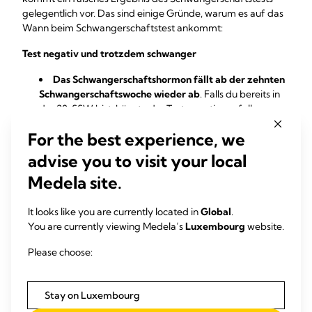
gelegentlich vor. Das sind einige Gründe, warum es auf das
Wann beim Schwangerschaftstest ankommt:
Test negativ und trotzdem schwanger
Das Schwangerschaftshormon fällt ab der zehnten
Schwangerschaftswoche wieder ab
. Falls du bereits in
der 20. SSW bist, könnte der Test negativ ausfallen,
obwohl du definitiv ein Baby erwartest.
For the best experience, we
Wenn die Periode ausbleibt, obwohl der
Schwangerschaftstest negativ war,
könntest du zu früh
advise you to visit your local
getestet haben
. Wiederhole den Test nach ein paar
Medela site.
Tagen.
Hast du
zu viel getrunken, bevor du den
Schwangerschaftstest
gemacht hast, könnte das
It looks like you are currently located in
Global
.
Ergebnis „verwässert“ worden sein.
You are currently viewing Medela’s
Luxembourg
website.
Test positiv und trotzdem nicht schwanger
Please choose:
Wenn der Test positiv ist, du aber trotzdem deine
Menstruation bekommen hast, könnte es sich um
Stay on Luxembourg
einen
Abgang oder um eine frühe