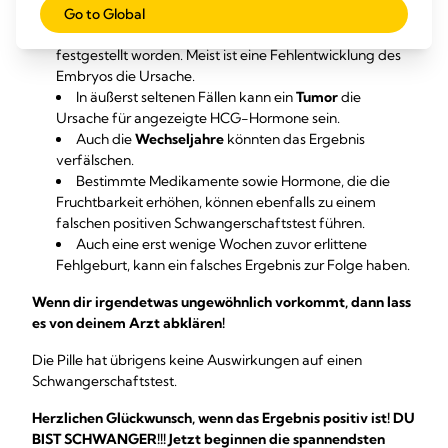
Fehlgeburt
gehandelt haben. Das kommt gar nicht so
Go to Global
selten vor und wäre ohne Test normalerweise gar nicht
festgestellt worden. Meist ist eine Fehlentwicklung des
Embryos die Ursache.
In äußerst seltenen Fällen kann ein
Tumor
die
Ursache für angezeigte HCG-Hormone sein.
Auch die
Wechseljahre
könnten das Ergebnis
verfälschen.
Bestimmte Medikamente sowie Hormone, die die
Fruchtbarkeit erhöhen, können ebenfalls zu einem
falschen positiven Schwangerschaftstest führen.
Auch eine erst wenige Wochen zuvor erlittene
Fehlgeburt, kann ein falsches Ergebnis zur Folge haben.
Wenn dir irgendetwas ungewöhnlich vorkommt, dann lass
es von deinem Arzt abklären!
Die Pille hat übrigens keine Auswirkungen auf einen
Schwangerschaftstest.
Herzlichen Glückwunsch, wenn das Ergebnis positiv ist! DU
BIST SCHWANGER!!! Jetzt beginnen die spannendsten