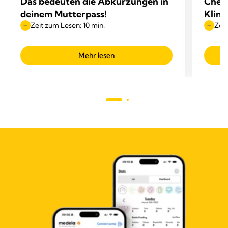
Das bedeuten die Abkürzungen in
Check
deinem Mutterpass!
Klini
Zeit zum Lesen: 10 min.
Zeit
Mehr lesen