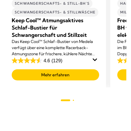
SCHWANGERSCHAFTS- & STILL-BH'S
HAND
SCHWANGERSCHAFTS- & STILLWÄSCHE
MIL
Keep Cool™ Atmungsaktives
Frees
Schlaf-Bustier für
BH tr
Schwangerschaft und Stillzeit
elekt
Das Keep Cool™ Schlaf-Bustier von Medela
Die Fre
verfügt über eine komplette Racerback-
im BH t
Atmungszone für frischere, kühlere Nächte
Doppel
und einen komfortablen, erholsamen Schlaf.
Abpum
4.6
(129)
4.6
4.1
out
out
Mehr erfahren
of
of
5
5
stars.
stars.
129
685
reviews
revie