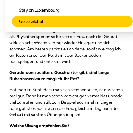
festigen, um den Zustand vor der Schwangerschaft
Stay on Luxembourg
möglichst wiederherzustellen. Erstmal sollte man den
Beckenboden unbedingt schonen. Gerade in unserer
Go to Global
heutigen Zeit wollen alle Frauen schnell wieder fit sein und
perfekt aussehen. Das geht aber gar nicht. Aus meiner Sicht
als Physiotherapeutin sollte sich die Frau nach der Geburt
wirklich acht Wochen immer wieder hinlegen und sich
schonen. Am besten packt sie sich dabei so oft wie möglich
ein Kissen unter den Po, damit der Beckenboden
hochgelagert und entlastet wird.
Gerade wenn es ältere Geschwister gibt, sind lange
Ruhephasen kaum möglich. Ihr Rat?
Hat man im Kopf, dass man sich schonen sollte, ist das schon
mal gut. Dann ist man schon vorsichtiger, vermeidet unnötig
viel zu laufen und stillt zum Beispiel auch mal im Liegen.
Sehr gut ist es auch, wenn die Frau gleich am Tag nach der
Geburt mit sanften Übungen beginnt.
Welche Übung empfehlen Sie?