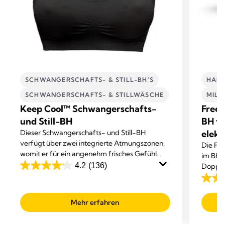
SCHWANGERSCHAFTS- & STILL-BH'S
HAND
SCHWANGERSCHAFTS- & STILLWÄSCHE
MIL
Keep Cool™ Schwangerschafts-
Frees
und Still-BH
BH tr
Dieser Schwangerschafts- und Still-BH
elekt
verfügt über zwei integrierte Atmungszonen,
Die Fre
womit er für ein angenehm frisches Gefühl
im BH t
sorgt.
4.2
(136)
Doppel
4.2
Abpum
out
4.1
of
out
Mehr erfahren
5
of
stars.
5