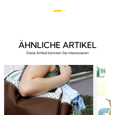
136
stars.
reviews
685
revie
ÄHNLICHE ARTIKEL
Diese Artikel könnten Sie interessieren