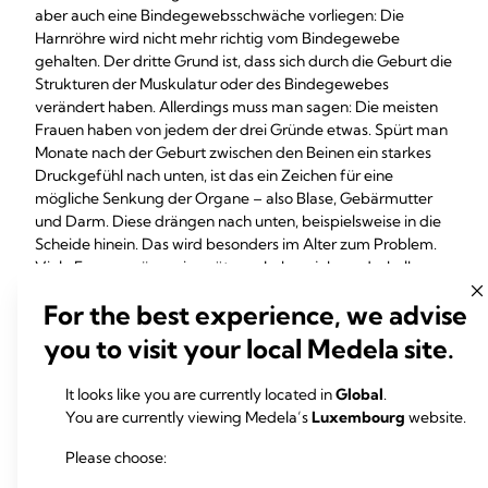
aber auch eine Bindegewebsschwäche vorliegen: Die
Harnröhre wird nicht mehr richtig vom Bindegewebe
gehalten. Der dritte Grund ist, dass sich durch die Geburt die
Strukturen der Muskulatur oder des Bindegewebes
verändert haben. Allerdings muss man sagen: Die meisten
Frauen haben von jedem der drei Gründe etwas. Spürt man
Monate nach der Geburt zwischen den Beinen ein starkes
Druckgefühl nach unten, ist das ein Zeichen für eine
mögliche Senkung der Organe – also Blase, Gebärmutter
und Darm. Diese drängen nach unten, beispielsweise in die
Scheide hinein. Das wird besonders im Alter zum Problem.
Viele Frauen müssen in späteren Lebensjahren deshalb
operiert werden. Hier ist es nötig, frühzeitig eine Prophylaxe
For the best experience, we advise
zu betreiben. Wichtig ist, dass man gleich etwas tut. Bitte
nicht denken: Das hat jede Frau, das gehört dazu! Lieber
you to visit your local Medela site.
gleich aktiv werden, zum Arzt gehen und sich
Krankengymnastik verschreiben lassen, um den
It looks like you are currently located in
Global
.
Beckenboden zu stärken.
You are currently viewing Medela’s
Luxembourg
website.
Was braucht der Beckenboden nach der Geburt?
Please choose:
Nach der Geburt geht es darum, den Beckenboden zu