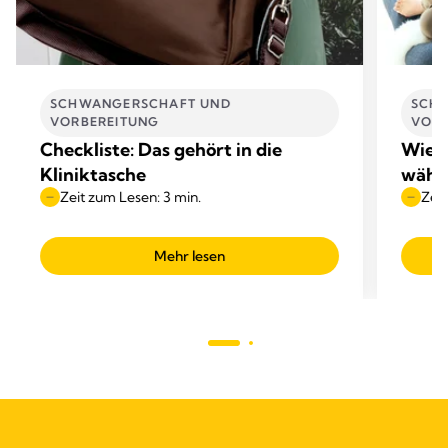
SCHWANGERSCHAFT UND
SCH
VORBEREITUNG
VORB
Checkliste: Das gehört in die
Wie v
Kliniktasche
währ
Zeit zum Lesen: 3 min.
Zeit
Mehr lesen