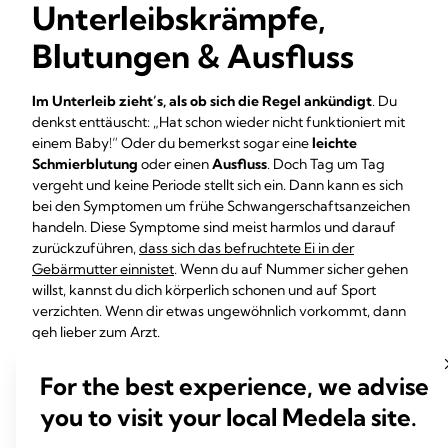
Unterleibskrämpfe,
Blutungen & Ausfluss
Im Unterleib zieht’s, als ob sich die Regel ankündigt
. Du
denkst enttäuscht: „Hat schon wieder nicht funktioniert mit
einem Baby!“ Oder du bemerkst sogar eine
leichte
Schmierblutung
oder einen
Ausfluss
. Doch Tag um Tag
vergeht und keine Periode stellt sich ein. Dann kann es sich
bei den Symptomen um frühe Schwangerschaftsanzeichen
handeln. Diese Symptome sind meist harmlos und darauf
zurückzuführen,
dass sich das befruchtete Ei in der
Gebärmutter einnistet
. Wenn du auf Nummer sicher gehen
willst, kannst du dich körperlich schonen und auf Sport
verzichten. Wenn dir etwas ungewöhnlich vorkommt, dann
geh lieber zum Arzt.
Erhöhte Basaltemperatur
For the best experience, we advise
you to visit your local Medela site.
Indem du die Basaltemperatur regelmäßig misst, kannst du
herausfinden, ob du schwanger bist: Ist deine Temperatur