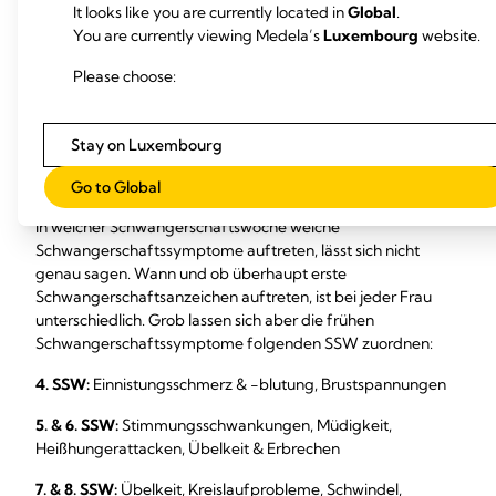
It looks like you are currently located in
Global
.
morgens nach dem Aufwachen achtzehn Tage lang
höher
You are currently viewing Medela’s
Luxembourg
website.
als gewohnt
, bist du wahrscheinlich schwanger.
Please choose:
Ab wann treten frühe
Schwangerschaftsanzeiche
Stay on Luxembourg
auf?
Go to Global
In welcher Schwangerschaftswoche welche
Schwangerschaftssymptome auftreten, lässt sich nicht
genau sagen. Wann und ob überhaupt erste
Schwangerschaftsanzeichen auftreten, ist bei jeder Frau
unterschiedlich. Grob lassen sich aber die frühen
Schwangerschaftssymptome folgenden SSW zuordnen:
4. SSW:
Einnistungsschmerz & -blutung, Brustspannungen
5. & 6. SSW:
Stimmungsschwankungen, Müdigkeit,
Heißhungerattacken, Übelkeit & Erbrechen
7. & 8. SSW:
Übelkeit, Kreislaufprobleme, Schwindel,