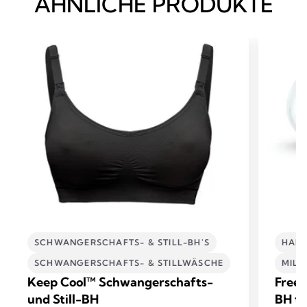
ÄHNLICHE PRODUKTE
SCHWANGERSCHAFTS- & STILL-BH'S
HAND
SCHWANGERSCHAFTS- & STILLWÄSCHE
MIL
Keep Cool™ Schwangerschafts-
Frees
und Still-BH
BH tr