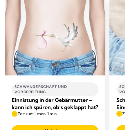
SCHWANGERSCHAFT UND
SCH
VORBEREITUNG
VORB
Einnistung in der Gebärmutter –
Schla
kann ich spüren, ob’s geklappt hat?
Einsc
Zeit zum Lesen: 1 min.
Zeit