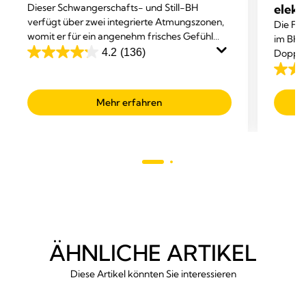
Dieser Schwangerschafts- und Still-BH
elekt
verfügt über zwei integrierte Atmungszonen,
Die Fre
womit er für ein angenehm frisches Gefühl
im BH t
sorgt.
4.2
(136)
Doppel
4.2
Abpum
out
4.1
of
out
Mehr erfahren
5
of
stars.
5
136
stars.
reviews
685
revie
ÄHNLICHE ARTIKEL
Diese Artikel könnten Sie interessieren