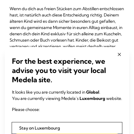
Wenn du dich aus freien Stücken zum Abstillen entschlossen
hast, ist natürlich auch diese Entscheidung richtig. Deinem
älteren Kind wird es dann sicher besonders gut gefallen,
wenn du gemeinsame Momente in euren Alltag einbaust, in
denen dich dein Kind exklusiv für sich alleine zum Kuscheln,
Schmusen oder Buch vorlesen hat. Kinder, die Beikost gut
vertragen und akzeptieren, wollen meist deshalb weiter
gestillt werden, weil das Stillen für sie eine Ruheoase ist, in
der sie ihre Mama ganz für sich alleine haben. Stille dieses
For the best experience, we
Bedürfnis und das Abstillen kann ganz sanft gelingen.
advise you to visit your local
Option 3: Dein Kind stillt
Medela site.
sich selbst ab
It looks like you are currently located in
Global
.
You are currently viewing Medela’s
Luxembourg
website.
Manche Kinder stillen sich während der Schwangerschaft
Please choose:
ihrer Mutter automatisch selbst ab, meist zwischen dem 5.
und 6 Monat. Ein Grund könnte der veränderte Geschmack
der Muttermilch während der Schwangerschaft sein. Aber
Stay on Luxembourg
ob und wann dies geschieht, hängt auch vom Alter deines