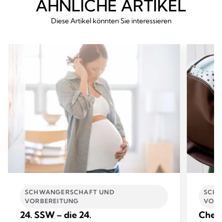
ÄHNLICHE ARTIKEL
Diese Artikel könnten Sie interessieren
SCHWANGERSCHAFT UND
SCH
VORBEREITUNG
VORB
24. SSW – die 24.
Check