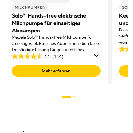
MILCHPUMPEN
SCHW
Solo™ Hands-free elektrische
Keep
Milchpumpe für einseitiges
und S
Abpumpen
Dieser 
verfügt
Medela Solo™ Hands-free Milchpumpe für
womit e
einseitiges, elektrisches Abpumpen: die ideale
sorgt.
freihändige Lösung für gelegentliches
4.2
Abpumpen.
4.5
(144)
out
4.5
of
out
Mehr erfahren
5
of
stars.
5
136
stars.
revie
144
reviews