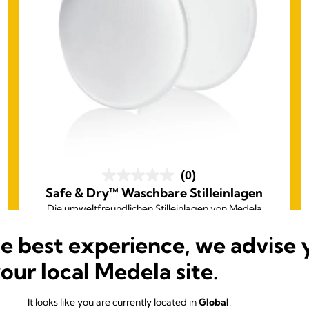
(0)
Safe & Dry™ Waschbare Stilleinlagen
Die umweltfreundlichen Stilleinlagen von Medela
schenken dir ein trockenes und sicheres Gefühl. Sie
he best experience, we advise 
sind waschbar und können so immer wieder
verwendet werden.
your local Medela site.
It looks like you are currently located in
Global
.