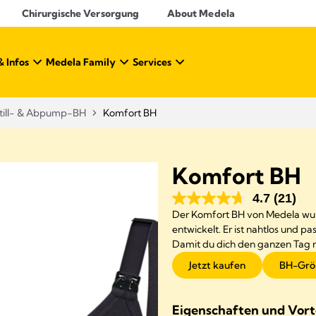
Chirurgische Versorgung
About Medela
& Infos
Medela Family
Services
till- & Abpump-BH
Komfort BH
Komfort BH
4.7
(21)
Der Komfort BH von Medela wurd
entwickelt. Er ist nahtlos und p
Damit du dich den ganzen Tag 
Jetzt kaufen
BH-Grö
Eigenschaften und Vort