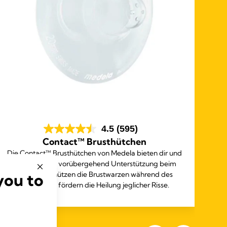
4.5
(595)
Contact™ Brusthütchen
Die Contact™ Brusthütchen von Medela bieten dir und
Da
deinem Baby vorübergehend Unterstützung beim
ü
you to
Anlegen, schützen die Brustwarzen während des
f
Stillens und fördern die Heilung jeglicher Risse.