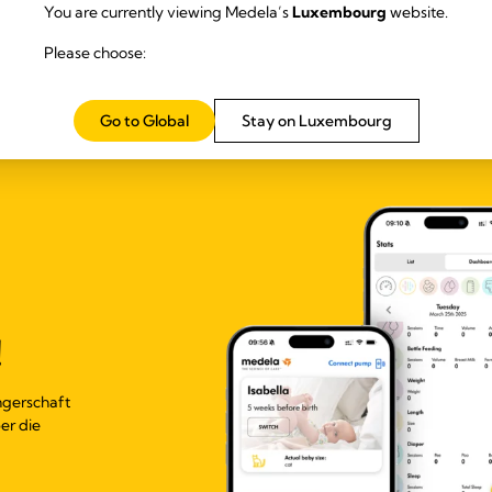
You are currently viewing Medela’s
Luxembourg
website.
Please choose:
Go to Global
Stay on Luxembourg
!
ngerschaft
er die