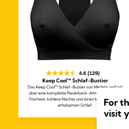
4.6
(129)
Keep Cool™ Schlaf-Bustier
 und
Das Keep Cool™ Schlaf-Bustier von Medela verfügt
im
über eine komplette Racerback-Atmungszone für
For t
s
frischere, kühlere Nächte und einen komfortablen,
erholsamen Schlaf.
visit 