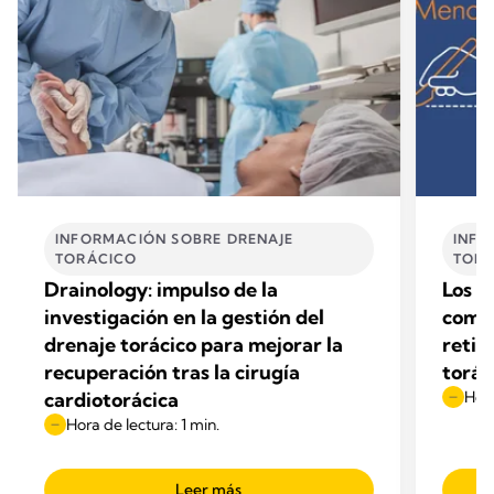
INFORMACIÓN SOBRE DRENAJE
INFO
TORÁCICO
TORÁ
Drainology: impulso de la
Los d
investigación en la gestión del
compl
drenaje torácico para mejorar la
retir
recuperación tras la cirugía
torác
cardiotorácica
Hora
Hora de lectura: 1 min.
Leer más