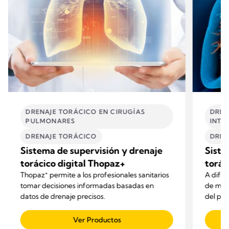
DRENAJE TORÁCICO EN CIRUGÍAS
DREN
PULMONARES
INTE
DRENAJE TORÁCICO
DREN
Sistema de supervisión y drenaje
Siste
torácico digital Thopaz+
torác
+
Thopaz
permite a los profesionales sanitarios
A difer
tomar decisiones informadas basadas en
de modo
datos de drenaje precisos.
del pac
silenci
Ver Productos