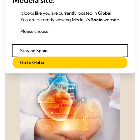
Medela site.
podría ser de utilidad.
It looks like you are currently located in
Global
.
You are currently viewing Medela’s
Spain
website.
Dr. Stak Dushaj, Zúrich/CH
Please choose:
La pericardiotomía posterior en la cirugía cardiaca: ¿es una
alternativa a la gestión del drenaje convencional?
Stay on Spain
Go to Global