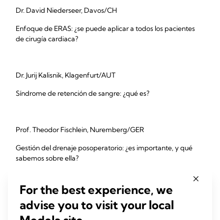
Dr. David Niederseer, Davos/CH
Enfoque de ERAS: ¿se puede aplicar a todos los pacientes
de cirugía cardiaca?
Dr. Jurij Kalisnik, Klagenfurt/AUT
Síndrome de retención de sangre: ¿qué es?
Prof. Theodor Fischlein, Nuremberg/GER
Gestión del drenaje posoperatorio: ¿es importante, y qué
sabemos sobre ella?
For the best experience, we
Prof. Nestoras Papadopoulos, Zúrich/CH
advise you to visit your local
MICS y cómo la gestión proactiva del drenaje torácico