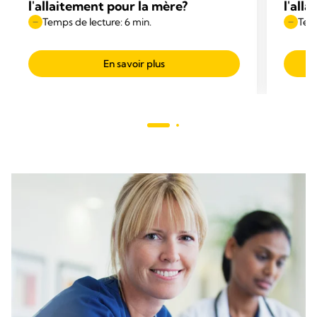
l'allaitement pour la mère?
l'all
Temps de lecture: 6 min.
Temp
En savoir plus