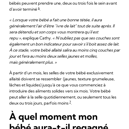
bébés peuvent prendre une, deux ou trois fois le sein avant
6
d'avoir terminé
.
« Lorsque votre bébé a fait une bonne tétée, il aura
généralement l'air d'être "ivre de lait" tout de suite après. Il
sera détendu et son corps vous montrera qu'il est
repu »,
explique Cathy.
« N'oubliez pas que ses couches sont
également un bon indicateur pour savoir s'il boit assez de lait.
À ce stade, votre bébé allaité salira au moins cinq couches par
jour et fera au moins deux selles jaunes et molles,
mais généralement plus. »
À partir d'un mois, les selles de votre bébé exclusivement
allaité doivent se ressembler (jaunes, texture grumeleuse,
lâches et liquides) jusqu'à ce que vous commenciez à
introduire des aliments solides vers six mois. Votre bébé
peut aller à la selle quotidiennement, ou seulement tous les
7
deux ou trois jours, parfois moins
.
À quel moment mon
bébé aura-t-il regagné