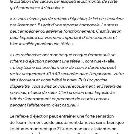
la dilatation des canaux par lesquels le lait monte, de sorte
qu'il commence à s'écouler
.
»
« Si vous n'avez pas de réflexe d'éjection, le lait ne s'écoulera
pas librement. Il s'agit d'une réponse hormonale. Le stress
peut empêcher ou altérer le fonctionnement. C'est la raison
pour laquelle il est vraiment important d'être soutenue et
bien installée pendant une tétée.»
« Les recherches ont montré que chaque femme suit un
schéma d'éjection pendant une tétée »,
continue-t-elle.
«
L'ocytocine est une hormone de courte durée qui peut
rester uniquement 30 à 40 secondes dans l'organisme. Votre
lait s'écoulera et votre bébé le boira. Puis l'ocytocine
disparaîtra, vous aurez un nouvel écoulement, et il tètera de
nouveau, et ainsi de suite. C'est la raison pour laquelle les
bébés s'interrompent et prennent de courtes pauses
pendant l'allaitement : c'est naturel. »
Le réflexe d'éjection peut entraîner une forte sensation
de fourmillement ou de picotement dans vos seins, bien que
les études montrent que 21 % des mamans allaitantes ne
5