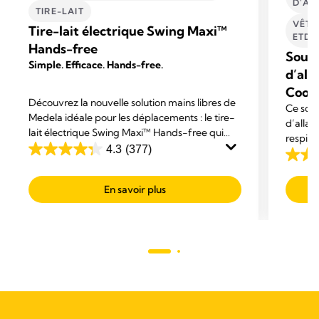
D'AL
TIRE-LAIT
VÊTE
Tire-lait électrique Swing Maxi™
ETD'
Hands-free
Souti
Simple. Efficace. Hands-free.
d’all
Cool
Découvrez la nouvelle solution mains libres de
Ce sout
Medela idéale pour les déplacements : le tire-
d’allai
lait électrique Swing Maxi™ Hands-free qui
respira
maximise votre confort et vous permet d’être
4.3
(377)
et d’un
4.3
4.3
multitâche.
rapide 
sur
sur
tempéra
En savoir plus
5
5
assuran
étoiles.
étoiles
377
160
avis
avis