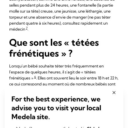
selles pendant plus de 24 heures, une fontanelle (la partie
molle sur sa tête) creuse, une jaunisse, une léthargie, une
torpeur et une absence d'envie de manger (ne pas téter
pendant quatre à six heures), consultez rapidement un
7
médecin
.
Que sont les « tétées
frénétiques » ?
Lorsqu'un bébé souhaite téter très fréquemment en
l'espace de quelques heures, il s'agit de « tétées
6
frénétiques »
. Elles ont souvent lieu le soir entre 18 h et 22 h,
ce qui correspond au moment où de nombreux bébés sont
perturbés et veulent être beaucoup portés. Les mamans
rapportent souvent que cette situation a lieu pendant deux
For the best experience, we
à neuf semaines après la naissance. C'est tout à fait normal :
advise you to visit your local
il s'agit d'un comportement courant chez les bébés qui sont
satisfaits le reste de la journée, mangent bien et prennent du
Medela site.
9
poids, et sont généralement en bonne santé
.