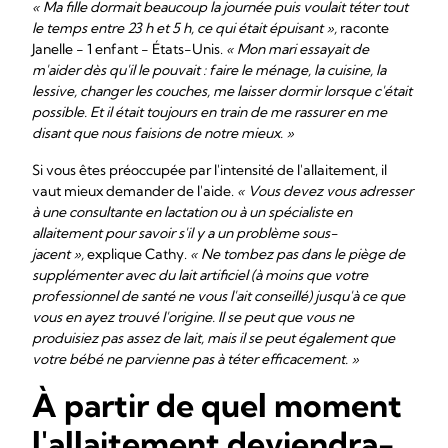
« Ma fille dormait beaucoup la journée puis voulait téter tout
le temps entre 23 h et 5 h, ce qui était épuisant »,
raconte
Janelle - 1 enfant - États-Unis.
« Mon mari essayait de
m'aider dès qu'il le pouvait : faire le ménage, la cuisine, la
lessive, changer les couches, me laisser dormir lorsque c'était
possible. Et il était toujours en train de me rassurer en me
disant que nous faisions de notre mieux. »
Si vous êtes préoccupée par l'intensité de l'allaitement, il
vaut mieux demander de l'aide.
« Vous devez vous adresser
à une consultante en lactation ou à un spécialiste en
allaitement pour savoir s'il y a un problème sous-
jacent »,
explique Cathy.
« Ne tombez pas dans le piège de
supplémenter avec du lait artificiel (à moins que votre
professionnel de santé ne vous l'ait conseillé) jusqu'à ce que
vous en ayez trouvé l'origine. Il se peut que vous ne
produisiez pas assez de lait, mais il se peut également que
votre bébé ne parvienne pas à téter efficacement. »
À partir de quel moment
l'allaitement deviendra-