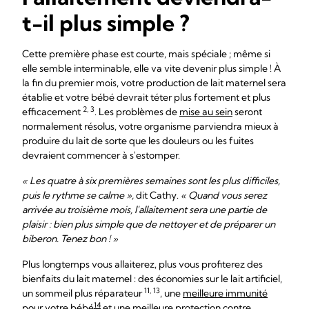
t-il plus simple ?
Cette première phase est courte, mais spéciale ; même si
elle semble interminable, elle va vite devenir plus simple ! À
la fin du premier mois, votre production de lait maternel sera
établie et votre bébé devrait téter plus fortement et plus
2, 3
efficacement
. Les problèmes de
mise au sein
seront
normalement résolus, votre organisme parviendra mieux à
produire du lait de sorte que les douleurs ou les fuites
devraient commencer à s'estomper.
« Les quatre à six premières semaines sont les plus difficiles,
puis le rythme se calme »,
dit Cathy.
« Quand vous serez
arrivée au troisième mois, l'allaitement sera une partie de
plaisir : bien plus simple que de nettoyer et de préparer un
biberon. Tenez bon ! »
Plus longtemps vous allaiterez, plus vous profiterez des
bienfaits du lait maternel : des économies sur le lait artificiel,
11, 13
un sommeil plus réparateur
, une
meilleure immunité
14
pour votre bébé
et une meilleure protection contre