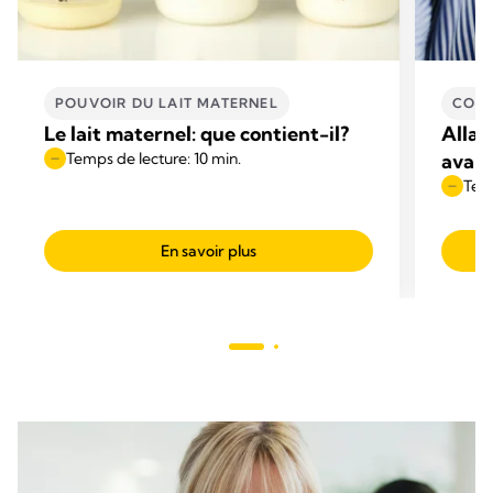
POUVOIR DU LAIT MATERNEL
CONS
Le lait maternel: que contient-il?
Allai
Temps de lecture: 10 min.
avan
Temp
En savoir plus