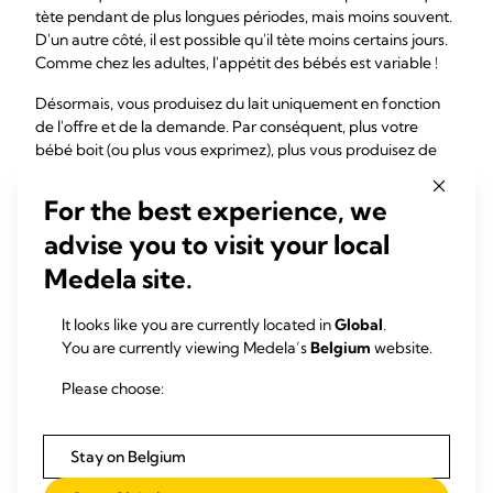
tète pendant de plus longues périodes, mais moins souvent.
D'un autre côté, il est possible qu'il tète moins certains jours.
Comme chez les adultes, l'appétit des bébés est variable !
Désormais, vous produisez du lait uniquement en fonction
de l'offre et de la demande. Par conséquent, plus votre
bébé boit (ou plus vous exprimez), plus vous produisez de
lait.
For the best experience, we
Mais comment la production de lait fonctionne-t-elle
réellement ? On pense que la production de lait est
advise you to visit your local
contrôlée par un composant de votre lait, la protéine FIL
Medela site.
(pour
feedback inhibitor of lactation
). Plus vos seins
2
contiennent de lait,
plus ils contiennent de FIL, ainsi un sein
It looks like you are currently located in
Global
.
plein produit moins de lait qu'un sein presque vide.
You are currently viewing Medela’s
Belgium
website.
Votre production de lait
Please choose:
maternel est-elle
normale ?
Stay on Belgium