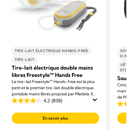
TIRE-LAIT ÉLECTRIQUE HANDS-FREE
SOUT
D'AL
TIRE-LAIT
VÊTE
Tire-lait électrique double mains
ETD'
libres Freestyle™ Hands Free
Sout
Le tire-lait Freestyle™ Hands-free est le plus
Conçu p
petit et le premier tire-lait double électrique
mamans 
portable mains libres proposé par Medela. Il
de Mede
est conçu pour vous permettre de mener vos
4.2
(839)
4.2
activités tout en exprimant votre lait.
4.8
sur
sur
5
En savoir plus
5
étoiles.
étoiles