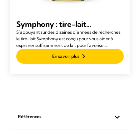
Symphony : tire-lait
hospitalier et de location
S’appuyant sur des dizaines d’années de recherches,
le tire-lait Symphony est conçu pour vous aider à
permettant de stimuler,
exprimer suffisamment de lait pour favoriser
d’amplifier et de maintenir
l’allaitement de votre bébé.
En savoir plus
une bonne production de lait
Références