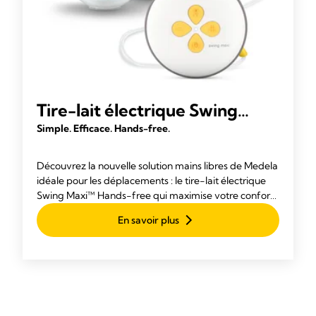
Tire-lait électrique Swing
Maxi™ Hands-free
Simple. Efficace. Hands-free.
Découvrez la nouvelle solution mains libres de Medela
idéale pour les déplacements : le tire-lait électrique
Swing Maxi™ Hands-free qui maximise votre confort
et vous permet d’être multitâche.
En savoir plus