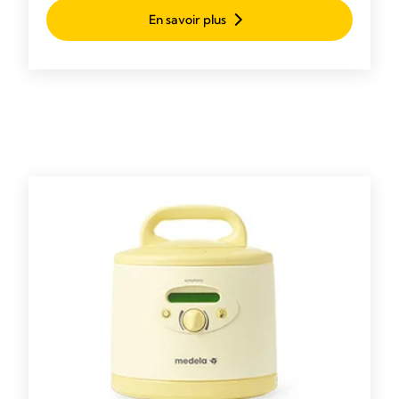
fournissant du lait supplémentaire pendant qu’il est
En savoir plus
nourri au sein/à la poitrine.