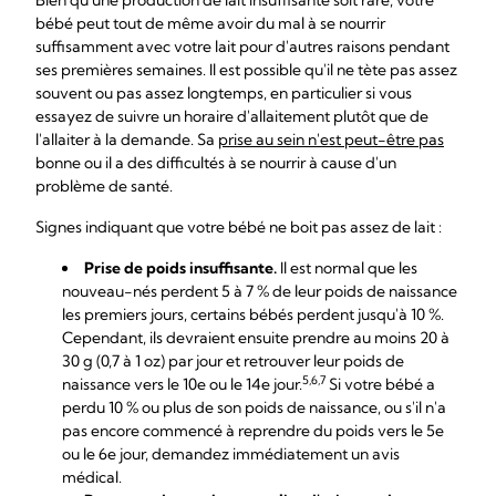
Bien qu'une production de lait insuffisante soit rare, votre
bébé peut tout de même avoir du mal à se nourrir
suffisamment avec votre lait pour d'autres raisons pendant
ses premières semaines. Il est possible qu'il ne tète pas assez
souvent ou pas assez longtemps, en particulier si vous
essayez de suivre un horaire d'allaitement plutôt que de
l'allaiter à la demande. Sa
prise au sein n'est peut-être pas
bonne ou il a des difficultés à se nourrir à cause d'un
problème de santé.
Signes indiquant que votre bébé ne boit pas assez de lait :
Prise de poids insuffisante.
Il est normal que les
nouveau-nés perdent 5 à 7 % de leur poids de naissance
les premiers jours, certains bébés perdent jusqu'à 10 %.
Cependant, ils devraient ensuite prendre au moins 20 à
30 g (0,7 à 1 oz) par jour et retrouver leur poids de
5,6,7
naissance vers le 10e ou le 14e jour.
Si votre bébé a
perdu 10 % ou plus de son poids de naissance, ou s'il n'a
pas encore commencé à reprendre du poids vers le 5e
ou le 6e jour, demandez immédiatement un avis
médical.