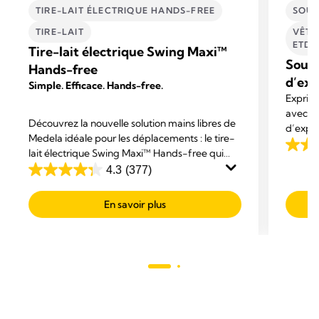
TIRE-LAIT ÉLECTRIQUE HANDS-FREE
SOUS
TIRE-LAIT
VÊTE
ETD'
Tire-lait électrique Swing Maxi™
Souti
Hands-free
d’exp
Simple. Efficace. Hands-free.
Exprimez
avec le
Découvrez la nouvelle solution mains libres de
d’expre
Medela idéale pour les déplacements : le tire-
respira
4.4
lait électrique Swing Maxi™ Hands-free qui
un supp
maximise votre confort et vous permet d’être
sur
4.3
(377)
dans le
4.3
multitâche.
5
sur
étoiles
En savoir plus
5
106
étoiles.
avis
377
avis