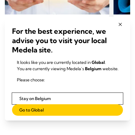
DRAINAGE THORACIQUE - POUMON
DRAI
For the best experience, we
DRAINAGE THORACIQUE
DRAI
advise you to visit your local
Thopaz+ drainage thoracique avec
Syst
Medela site.
système de surveillance
thora
numérique*
Thop
It looks like you are currently located in
Global
.
+
Thopaz
permet aux professionnels de santé
*Contrô
You are currently viewing Medela’s
Belgium
website.
de prendre des décisions éclairées basées sur
des fuit
des données précises de drainage.
Please choose:
En savoir plus
Stay on Belgium
Go to Global