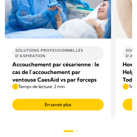
SOLUTIONS PROFESSIONNELLES
SOLU
D'ASPIRATION
D'AS
Accouchement par césarienne : le
How t
cas de l’accouchement par
Helpi
ventouse CaesAid vs par forceps
Toda
Temps de lecture: 2 min.
Temp
En savoir plus