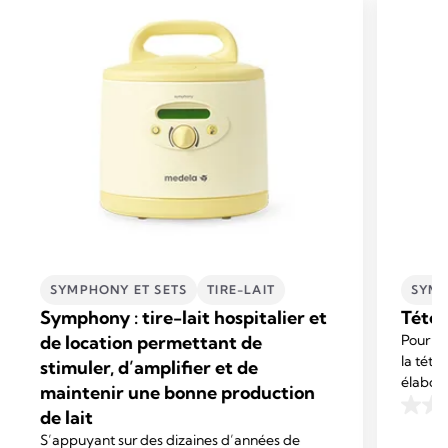
SYMPHONY ET SETS
TIRE-LAIT
SYMP
Symphony : tire-lait hospitalier et
Téter
de location permettant de
Pour un 
la téte
stimuler, d’amplifier et de
élaboré
maintenir une bonne production
répondr
de lait
0.0
sur
S’appuyant sur des dizaines d’années de