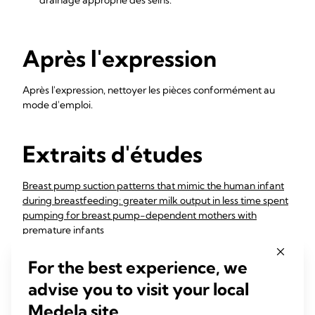
drainage approprié des seins.
Après l'expression
Après l'expression, nettoyer les pièces conformément au
mode d'emploi.
Extraits d'études
Breast pump suction patterns that mimic the human infant
during breastfeeding: greater milk output in less time spent
pumping for breast pump-dependent mothers with
premature infants
The objective of this study was to compare the
For the best experience, we
effectiveness, efficiency, comfort and convenience of newly
advise you to visit your local
designed breast pump suction patterns (BPSPs) that mimic
sucking ...
Medela site.