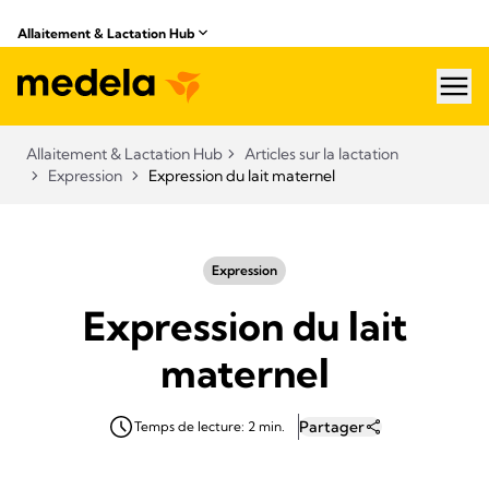
Allaitement & Lactation Hub​
hea
Allaitement & Lactation Hub​
Articles sur la lactation
Expression
Expression du lait maternel
Expression
Expression du lait
maternel
Partager
Temps de lecture: 2 min.