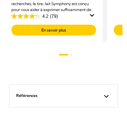
recherches, le tire-lait Symphony est conçu
5
pour vous aider à exprimer suffisamment de
étoiles
lait pour favoriser l’allaitement de votre bébé.
4.2
(79)
4.2
Avec un confort exceptionnel et une efficacité
sur
maximale.
En savoir plus
5
étoiles.
79
avis
Références