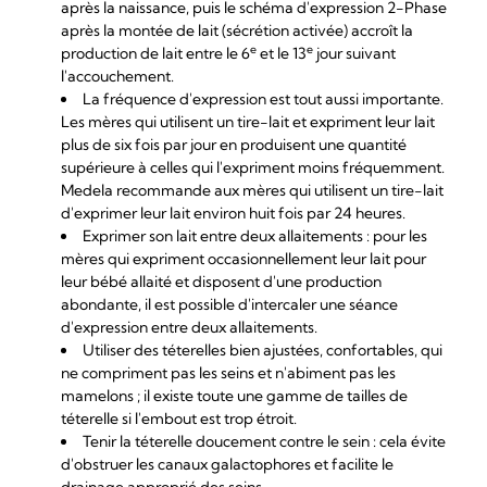
après la naissance, puis le schéma d'expression 2-Phase
après la montée de lait (sécrétion activée) accroît la
e
e
production de lait entre le 6
et le 13
jour suivant
l'accouchement.
La fréquence d'expression est tout aussi importante.
Les mères qui utilisent un tire-lait et expriment leur lait
plus de six fois par jour en produisent une quantité
supérieure à celles qui l'expriment moins fréquemment.
Medela recommande aux mères qui utilisent un tire-lait
d'exprimer leur lait environ huit fois par 24 heures.
Exprimer son lait entre deux allaitements : pour les
mères qui expriment occasionnellement leur lait pour
leur bébé allaité et disposent d'une production
abondante, il est possible d'intercaler une séance
d'expression entre deux allaitements.
Utiliser des téterelles bien ajustées, confortables, qui
ne compriment pas les seins et n'abiment pas les
mamelons ; il existe toute une gamme de tailles de
téterelle si l'embout est trop étroit.
Tenir la téterelle doucement contre le sein : cela évite
d'obstruer les canaux galactophores et facilite le