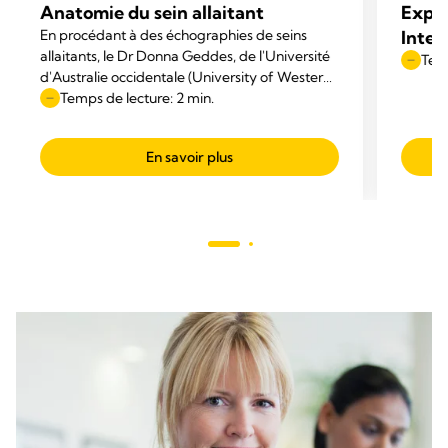
Anatomie du sein allaitant
Expre
En procédant à des échographies de seins
Inter
allaitants, le Dr Donna Geddes, de l'Université
Temp
d'Australie occidentale (University of Western
Australia), s'est mise à remettre en cause les
Temps de lecture: 2 min.
modèles anatomiques tels qu'ils étaient
représentés dans les manuels.
En savoir plus