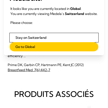
Meier PP, Engstrom JL, Janes JE, Jegier BJ, Loera F (2012)
It looks like you are currently located in
Global
.
J Perinatol. 32(2):103-10
Simultaneous breast expression in
You are currently viewing Medela’s
Switzerland
website.
breastfeeding women is more efficacious than sequential
Please choose:
breast expression
Stay on Switzerland
Simultaneous (SIM) breast expression saves mothers time
compared with sequential (SEQ) expression, but it remains
Go to Global
unclear whether the two methods differ in milk output
efficiency ...
Prime DK, Garbin CP, Hartmann PE, Kent JC (2012)
Breastfeed Med. 7(6):442-7
PRODUITS ASSOCIÉS