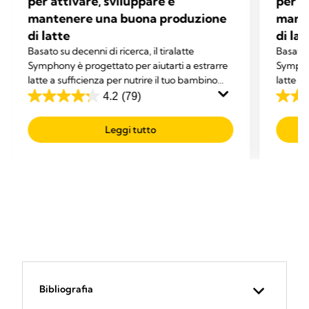
per attivare, sviluppare e
per a
mantenere una buona produzione
mant
di latte
di lat
Basato su decenni di ricerca, il tiralatte
Basato s
Symphony è progettato per aiutarti a estrarre
Symphon
latte a sufficienza per nutrire il tuo bambino
latte a
esclusivamente con latte umano.
esclusi
4.2
(79)
4.2
4.2
su
su
Leggi tutto
5
5
stelle.
stelle.
79
79
recensioni
recens
Bibliografia