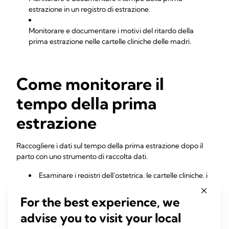
estrazione in un registro di estrazione.
Monitorare e documentare i motivi del ritardo della
prima estrazione nelle cartelle cliniche delle madri.
Come monitorare il
tempo della prima
estrazione
Raccogliere i dati sul tempo della prima estrazione dopo il
parto con uno strumento di raccolta dati.
Esaminare i registri dell'ostetrica, le cartelle cliniche, i
registri di estrazione e i dati sul "tempo della prima
estrazione" dopo il parto.
For the best experience, we
Controllare regolarmente i dati per misurare la
advise you to visit your local
percentuale di madri che avviano l'estrazione entro 3 ore