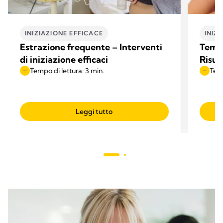
INIZIAZIONE EFFICACE
INIZ
Estrazione frequente – Interventi
Tempo
di iniziazione efficaci
Risult
Tempo di lettura: 3 min.
Temp
Leggi tutto