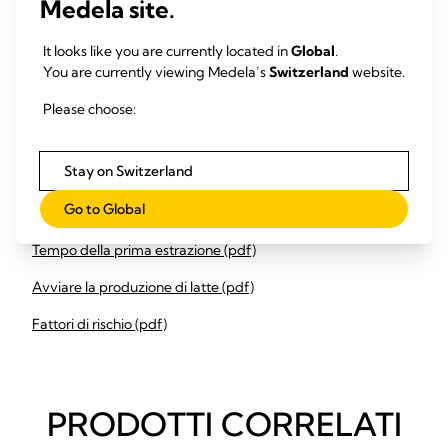
dal parto.
Medela site.
Identificare le pratiche ospedaliere che comportano
un ritardo del tempo della prima estrazione.
It looks like you are currently located in
Global
.
Identificare i fattori di rischio associati, come il parto
You are currently viewing Medela’s
Switzerland
website.
cesareo, che possono influenzare il tempo della prima
estrazione.
Please choose:
Comunicare regolarmente i risultati e le
raccomandazioni a tutti i reparti per migliorare e
sostenere le best practice.
Stay on Switzerland
Go to Global
Downloads
Tempo della prima estrazione (pdf)
Avviare la produzione di latte (pdf)
Fattori di rischio (pdf)
PRODOTTI CORRELATI