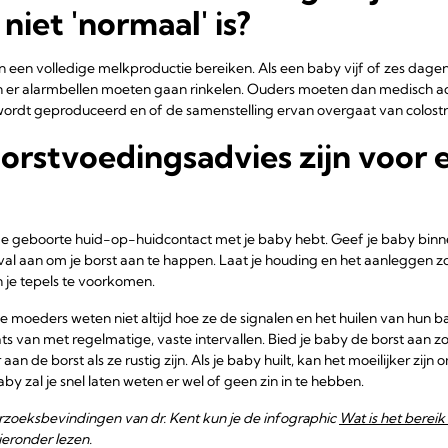
niet 'normaal' is?
en volledige melkproductie bereiken. Als een baby vijf of zes dage
 er alarmbellen moeten gaan rinkelen. Ouders moeten dan medisch a
ordt geproduceerd en of de samenstelling ervan overgaat van colostru
orstvoedingsadvies zijn voor 
 de geboorte huid-op-huidcontact met je baby hebt. Geef je baby binn
eval aan om je borst aan te happen. Laat je houding en het aanleggen zo
 je tepels te voorkomen.
 moeders weten niet altijd hoe ze de signalen en het huilen van hun 
ats van met regelmatige, vaste intervallen. Bied je baby de borst aan z
an de borst als ze rustig zijn. Als je baby huilt, kan het moeilijker zij
baby zal je snel laten weten er wel of geen zin in te hebben.
rzoeksbevindingen van dr. Kent kun je de infographic
Wat is het bereik
eronder lezen.