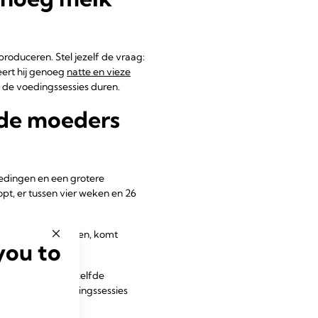
roduceren. Stel jezelf de vraag:
eert hij genoeg
natte en vieze
g de voedingssessies duren.
nde moeders
edingen en een grotere
opt, er tussen vier weken en 26
 melk die ze drinken, komt
you to
 verzadigd met dezelfde
er wordt. De voedingssessies
ciënter drinkt.