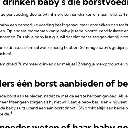
drinken baby's die borstvoedi
ze per voeding slechts 54 ml melk kunnen drinken of maar liefst 234 
aby een behoorlijke voeding heeft gehad, maar ontdekken dan tot hu
ken. Op andere momenten kan je baby je tepel voortdurend loslaten en
nnemen. Dus als je baby lastig is, wil dat niet per se zeggen dat hij in to
maar ze drinken allemaal wat ze nodig hebben. Sommige baby's gedijen p
inken!
gemiddeld 76 ml meer drinken dan meisjes? Zolang je melkproductie vol
rs één borst aanbieden of be
de borst aan te bieden, nadat ze met de eerste hebben gevoed. Als je
eer. Maar geen zorgen als hij niet wil. Laat je baby beslissen – hij weet h
de baby's uitsluitend aan één borst drinkt, 13% drinkt altijd aan beid
1
beide.
moeder weten of haar baby g