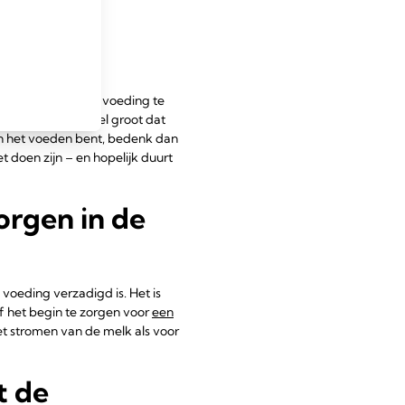
's die
apen?
hele nacht zonder voeding te
 en de kans is heel groot dat
aan het voeden bent, bedenk dan
t doen zijn – en hopelijk duurt
rgen in de
voeding verzadigd is. Het is
f het begin te zorgen voor
een
et stromen van de melk als voor
t de