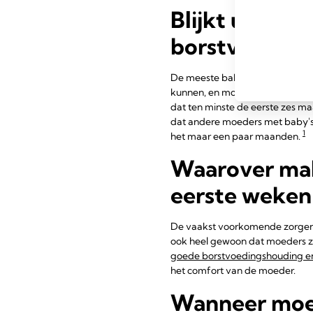
Blijkt uit uw
borstvoeding 
De meeste baby's drinken ook 's
kunnen, en moedermelk wordt hee
dat ten minste de eerste zes ma
dat andere moeders met baby's in
1
het maar een paar maanden.
Waarover mak
eerste weken
De vaakst voorkomende zorgen zi
ook heel gewoon dat moeders zic
goede borstvoedingshouding en
het comfort van de moeder.
Wanneer moet