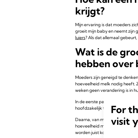
krijgt?
Mijn ervaring is dat moeders zi
groeit mijn baby en neemt zijn 
luiers
? Als dat allemaal gebeurt
Wat is de gr
hebben over 
Moeders zijn geneigd te denke
hoeveelheid melk nodig heeft. Ze
weken geen verandering is in h
In de eerste paar maanden groei
For t
hoofdzakelijk ten goede aan de 
visit 
Daarna, van maand drie tot zes,
hoeveelheid melk. Dat betekent 
worden juist korter en minder fr