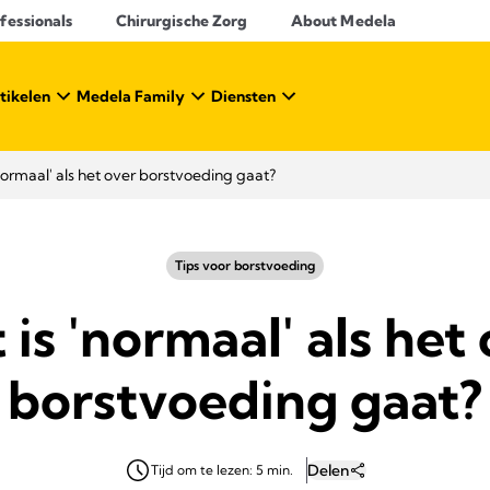
essionals​
Chirurgische Zorg
About Medela
tikelen
Medela Family
Diensten
normaal' als het over borstvoeding gaat?
Tips voor borstvoeding
is 'normaal' als het
borstvoeding gaat?
Delen
Tijd om te lezen: 5 min.