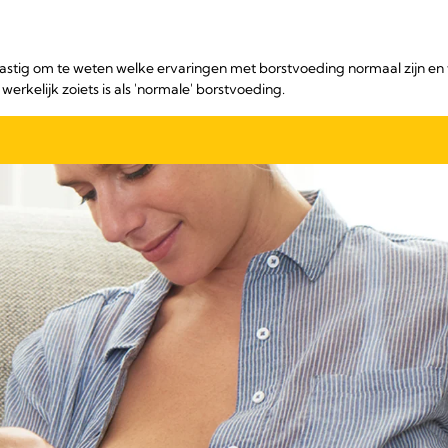
lastig om te weten welke ervaringen met borstvoeding normaal zijn e
rkelijk zoiets is als 'normale' borstvoeding.