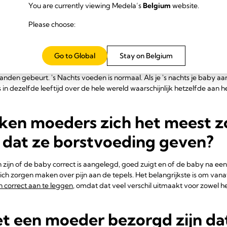
You are currently viewing Medela’s
Belgium
website.
 onderzoek vanaf wanneer baby
Please choose:
krijgen de hele nacht door sl
Go to Global
Stay on Belgium
 nachts aan de borst. Hun maagcapaciteit is niet groot genoeg om de 
l snel verteerd. Dus natuurlijk worden ze 's nachts hongerig wakker –
anden gebeurt. 's Nachts voeden is normaal. Als je 's nachts je baby 
 dezelfde leeftijd over de hele wereld waarschijnlijk hetzelfde aan he
en moeders zich het meest zo
 dat ze borstvoeding geven?
jn of de baby correct is aangelegd, goed zuigt en of de baby na een 
h zorgen maken over pijn aan de tepels. Het belangrijkste is om vana
 correct aan te leggen
, omdat dat veel verschil uitmaakt voor zowel h
 een moeder bezorgd zijn da