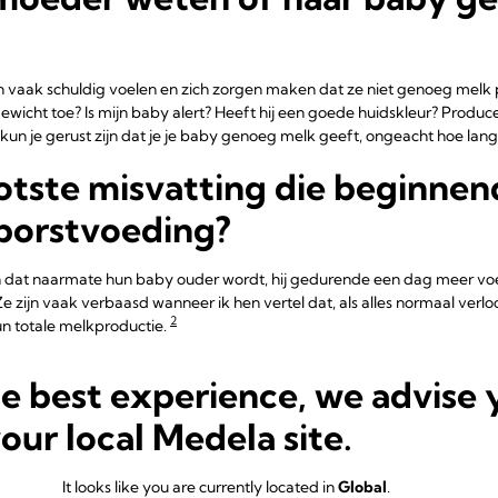
ch vaak schuldig voelen en zich zorgen maken dat ze niet genoeg melk p
gewicht toe? Is mijn baby alert? Heeft hij een goede huidskleur? Produc
, kun je gerust zijn dat je je baby genoeg melk geeft, ongeacht hoe lan
ootste misvatting die beginne
borstvoeding?
n dat naarmate hun baby ouder wordt, hij gedurende een dag meer vo
 zijn vaak verbaasd wanneer ik hen vertel dat, als alles normaal verlo
2
un totale melkproductie.
en baby's heel snel en hebben ze een hoge stofwisselingssnelheid. De
he best experience, we advise 
groei en het op peil houden van hun stofwisseling.
your local Medela site.
 daalt de stofwisselingssnelheid en groeien ze minder snel, dus zijn ze
dat je baby zijn melkinname niet hoeft te verhogen naarmate hij grot
equent en toch krijgt je baby dezelfde hoeveelheid melk, omdat hij effi
It looks like you are currently located in
Global
.