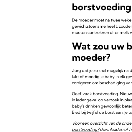
borstvoeding 
De moeder moet na twee weken e
gewichtstoename heeft, zouden
moeten controleren of er melk w
Wat zou uw b
moeder?
Zorg dat je zo snel mogelijk na
lukt of moedig je baby in elk g
corrigeren om beschadiging van
Geef vaak borstvoeding. Nieuwe
in ieder geval op verzoek in pla
baby's drinken gewoonlijk beter a
Bied bij twijfel de borst aan. Je 
Voor een overzicht van de onde
borstvoeding?
downloaden of hi