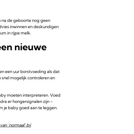
n na de geboorte nog geen
dvies inwinnen en deskundigen
m in rijpe melk.
een nieuwe
en een uur borstvoeding als dat
 snel mogelijk controleren en
baby moeten interpreteren. Voed
odra er hongersignalen zijn –
n om je baby goed aan te leggen.
 van ‘normaal’ bij