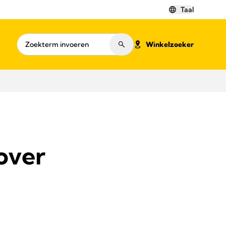
Taal
Winkelzoeker
 over