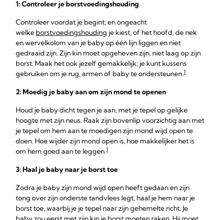
1: Controleer je
borstvoedingshouding
Controleer voordat je begint, en ongeacht
welke
borstvoedingshouding
je kiest, of het hoofd, de nek
en wervelkolom van je baby op één lijn liggen en niet
gedraaid zijn. Zijn kin moet opgeheven zijn, niet laag op zijn
borst. Maak het ook jezelf gemakkelijk; je kunt kussens
1
gebruiken om je rug, armen of baby te ondersteunen.
2: Moedig je baby aan om zijn mond te openen
Houd je baby dicht tegen je aan, met je tepel op gelijke
hoogte met zijn neus. Raak zijn bovenlip voorzichtig aan met
je tepel om hem aan te moedigen zijn mond wijd open te
doen. Hoe wijder zijn mond open is, hoe makkelijker het is
1
om hem goed aan te leggen.
3: Haal je baby naar je borst toe
Zodra je baby zijn mond wijd open heeft gedaan en zijn
tong over zijn onderste tandvlees legt, haal je hem naar je
borst toe, waarbij je je tepel naar zijn gehemelte richt. Je
baby zou eerst met zijn kin je borst moeten raken. Hij moet