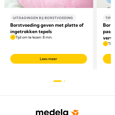
UITDAGINGEN BIJ BORSTVOEDING​
TIPS
Borstvoeding geven met platte of
Borst
ingetrokken tepels
pasge
Tijd om te lezen: 8 min.
verwa
Tijd
Lees meer