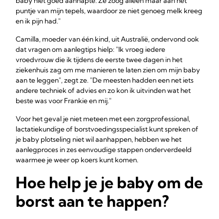
baby niet goed aanhapte. Ze zoog alleen maar aan het
puntje van mijn tepels, waardoor ze niet genoeg melk kreeg
en ik pijn had."
Camilla, moeder van één kind, uit Australië, ondervond ook
dat vragen om aanlegtips hielp: "Ik vroeg iedere
vroedvrouw die ik tijdens de eerste twee dagen in het
ziekenhuis zag om me manieren te laten zien om mijn baby
aan te leggen", zegt ze. "De meesten hadden een net iets
andere techniek of advies en zo kon ik uitvinden wat het
beste was voor Frankie en mij."
Voor het geval je niet meteen met een zorgprofessional,
lactatiekundige of borstvoedingsspecialist kunt spreken of
je baby plotseling niet wil aanhappen, hebben we het
aanlegproces in zes eenvoudige stappen onderverdeeld
waarmee je weer op koers kunt komen.
Hoe help je je baby om de
borst aan te happen?