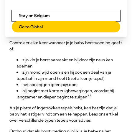
van zijn mond te schuiven.
Tekenen van een
Stay on Belgium
correcte aanleghouding
Go to Global
Controleer elke keer wanneer je je baby borstvoeding geeft
of:
zijn kin je borst aanraakt en hij door zijn neus kan
ademen
zijn mond wijd open is en hij ook een deel van je
tepelhof in zijn mond heeft (niet alleen je tepel)
het aanleggen geen pijn doet
hij begint met korte zuigbewegingen, voordat hij
2,3
langzamer en dieper begint te zuigen
Als je platte of ingetrokken tepels hebt, kan het zijn dat je
baby het lastiger vindt om aan te happen. Lees ons artikel
over verschillende typen tepels voor advies.
Onthoud dat als borstvoeding pijnlijk is, je baby na het