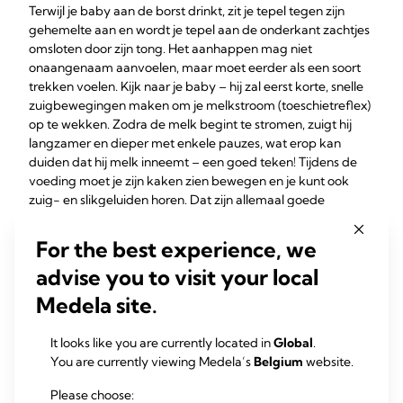
Terwijl je baby aan de borst drinkt, zit je tepel tegen zijn
gehemelte aan en wordt je tepel aan de onderkant zachtjes
omsloten door zijn tong. Het aanhappen mag niet
onaangenaam aanvoelen, maar moet eerder als een soort
trekken voelen. Kijk naar je baby – hij zal eerst korte, snelle
zuigbewegingen maken om je melkstroom (toeschietreflex)
op te wekken. Zodra de melk begint te stromen, zuigt hij
langzamer en dieper met enkele pauzes, wat erop kan
duiden dat hij melk inneemt – een goed teken! Tijdens de
voeding moet je zijn kaken zien bewegen en je kunt ook
zuig- en slikgeluiden horen. Dat zijn allemaal goede
tekenen, maar het is ook belangrijk om te controleren of je
baby voldoende
natte en vieze luiers
produceert en de
For the best experience, we
2,3
verwachte gewichtstoename laat zien.
advise you to visit your local
6:
Hoe haal je
je baby
weer van de borst af?
Medela site.
Als je baby oppervlakkig is aangelegd, het aanleggen pijn
doet, hij op je tepel begint te kauwen of met zijn tong tegen
It looks like you are currently located in
Global
.
het puntje van je tepel wrijft, haal je hem van de borst af en
You are currently viewing Medela’s
Belgium
website.
probeer je het opnieuw. Je kunt indien nodig het zuigen
Please choose:
onderbreken door je schone vinger voorzichtig in de hoek