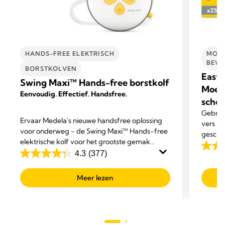
HANDS-FREE ELEKTRISCH
MOED
BEWA
BORSTKOLVEN
Easy 
Swing Maxi™ Hands-free borstkolf
Moed
Eenvoudig. Effectief. Handsfree.
schen
Gebrui
Ervaar Medela's nieuwe handsfree oplossing
vers a
voor onderweg - de Swing Maxi™ Hands-free
geschik
elektrische kolf voor het grootste gemak
4.8
tijdens het multitasken.
4.3
(377)
4.3
van
van
de
Meer lezen
de
5
5
sterre
sterren.
451
377
beoor