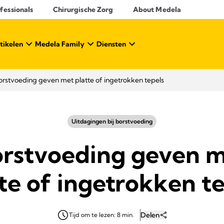
essionals​
Chirurgische Zorg
About Medela
tikelen
Medela Family
Diensten
orstvoeding geven met platte of ingetrokken tepels
Uitdagingen bij borstvoeding​
rstvoeding geven 
te of ingetrokken t
Delen
Tijd om te lezen: 8 min.