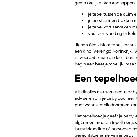
gemakkelijker kan aanhappen. S
je tepel tussen de duim 
je borst samendrukken me
je tepel kort aanraken me
vóór een voeding enkele 
"Ik heb één vlakke tepel, maar 
een kind, Verenigd Koninkrijk. "
is. Voordat ik aan die kant bors
begin een beetje moeilijk, maar 
Een tepelhoed
Als dit alles niet werkt en je b
adviseren om je baby door een
punt waar je melk doorheen kan
Het tepelhoedje geeft je baby ie
algemeen moeten tepelhoedjes al
lactatiekundige of borstvoeding
gewichtstoename van je baby in