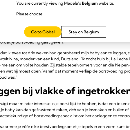
You are currently viewing Medela’s
Belgium
website.
edragen vanaf week 32 van een normale zwangerschap", adviseert Si
 acht uur. Als je een verzwakte baarmoederhals hebt of anderszins ri
Please choose:
deskundige naar de beste tijd om hiermee te beginnen, aangezien stimu
ken.
Go to Global
Stay on Belgium
n dragen nadat je baby geboren is", voegt ze eraan toe. "Probeer bijvo
oordat je borstvoeding gaat geven."
adat ik twee tot drie weken had geprobeerd mijn baby aan te leggen, s
rtelt Nina, moeder van een kind, Duitsland. "Ik zocht hulp bij La Leche
 aan om vol te houden. Zij stelde tepelvormers voor en die hielpen 
ijpen wat hij moest doen! Vanaf dat moment verliep de borstvoeding p
oud was."
ggen bij vlakke of ingetrokken
uigt maar minder interesse in je borst lijkt te hebben, is dat een teken da
 Je baby kan dan gefrustreerd raken, zich van je losmaken en huilen of ze
lactatiekundige of borstvoedingsspecialist om het aanleggen te contro
n waarmee je vóór elke borstvoedingsbeurt je tepels in een vorm kunt 