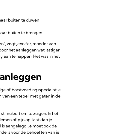
 naar buiten te duwen
naar buiten te brengen
n", zegt Jennifer, moeder van
rdoor het aanleggen wat lastiger
by aan te happen. Het was in het
 aanleggen
ige of borstvoedingsspecialist je
rm van een tepel, met gaten in de
stimuleert om te zuigen. In het
men of pijn op, laat dan je
d is aangelegd. Je moet ook de
nde is voor de behoeften van je