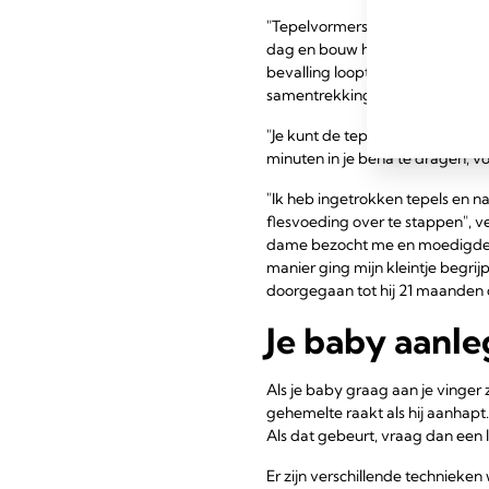
"Tepelvormers kunnen worden g
dag en bouw het op tot ongeveer
bevalling loopt, vraag dan een 
samentrekkingen kan veroorza
"Je kunt de tepelvormers blijve
minuten in je beha te dragen, v
"Ik heb ingetrokken tepels en n
flesvoeding over te stappen", ve
dame bezocht me en moedigde me
manier ging mijn kleintje begr
doorgegaan tot hij 21 maanden 
Je baby aanle
Als je baby graag aan je vinger z
gehemelte raakt als hij aanhapt.
Als dat gebeurt, vraag dan een 
Er zijn verschillende technieke