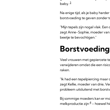
3
baby.
Na enige tijd, als je baby harde
borstvoeding te geven zonder t
"Mijn tepels zijn nogal vlak. E
zegt Anne-Sophie, moeder van t
beetje te bevochtigen."
Borstvoeding
Veel vrouwen met gepiercete te
verwijderen omdat die een risic
raken.
"Ik had een tepelpiercing maar 
zegt Kellie, moeder van drie, Ve
probleem uitsluitend met borstv
Bij sommige moeders kan er moe
4
melkproductie zijn
– hoewel hi