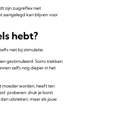
t zijn zuigreflex niet
et aangelegd kan blijven voor
els hebt?
fs niet bij stimulatie.
ndien gestimuleerd. Soms trekken
nnen zelfs nog dieper in het
st moeder worden, heeft ten
est' proberen: druk je borst
 dan uitsteken, maar als jouw