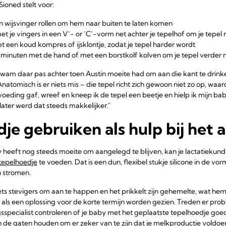
ioned stelt voor:
en wijsvinger rollen om hem naar buiten te laten komen
t je vingers in een V’- or ‘C’-vorm net achter je tepelhof om je tepel
t een koud kompres of ijsklontje, zodat je tepel harder wordt
minuten met de hand of met een borstkolf kolven om je tepel verder 
kwam daar pas achter toen Austin moeite had om aan die kant te drinke
Anatomisch is er niets mis – die tepel richt zich gewoon niet zo op, waa
tvoeding gaf, wreef en kneep ik de tepel een beetje en hielp ik mijn ba
later werd dat steeds makkelijker."
je gebruiken als hulp bij het
aby heeft nog steeds moeite om aangelegd te blijven, kan je lactatiekund
tepelhoedje
te voeden. Dat is een dun, flexibel stukje silicone in de vo
 stromen.
ts stevigers om aan te happen en het prikkelt zijn gehemelte, wat hem 
s een oplossing voor de korte termijn worden gezien. Treden er proble
sspecialist controleren of je baby met het geplaatste tepelhoedje goe
 de gaten houden om er zeker van te zijn dat je melkproductie voldoe