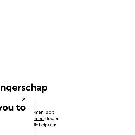
wangerschap
you to
 meer naar buiten komen. Is dit
dan kun je
tepelvormers
dragen.
 uit op je tepels die helpt om