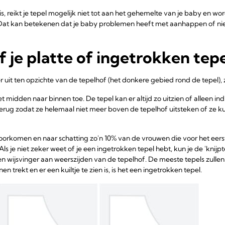
 is, reikt je tepel mogelijk niet tot aan het gehemelte van je baby en word
. "Dat kan betekenen dat je baby problemen heeft met aanhappen of ni
f je platte of ingetrokken tep
r uit ten opzichte van de tepelhof (het donkere gebied rond de tepel), zel
et midden naar binnen toe. De tepel kan er altijd zo uitzien of alleen i
terug zodat ze helemaal niet meer boven de tepelhof uitsteken of ze ku
 voorkomen en naar schatting zo'n 10% van de vrouwen die voor het eer
Als je niet zeker weet of je een ingetrokken tepel hebt, kun je de 'knijpt
n wijsvinger aan weerszijden van de tepelhof. De meeste tepels zullen
en trekt en er een kuiltje te zien is, is het een ingetrokken tepel.