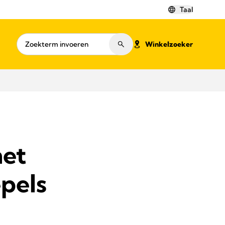
Taal
Winkelzoeker
met
epels