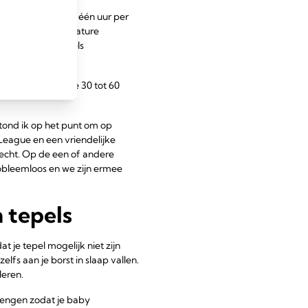
oned. "Begin met één uur per
sico van een premature
latie van de tepels
orbeeld eens om ze 30 tot 60
tond ik op het punt om op
 League en een vriendelijke
echt. Op de een of andere
robleemloos en we zijn ermee
 tepels
t je tepel mogelijk niet zijn
lfs aan je borst in slaap vallen.
leren.
brengen zodat je baby