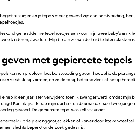
r begint te zuigen en je tepels meer gewend zijn aan borstvoeding, ben 
epelhoedjes.
en deskundige raadde me tepelhoedjes aan voor mijn twee baby's en ik h
wee kinderen, Zweden. "Mijn tip om ze aan de huid te laten plakken i
 geven met gepiercete tepels
pels kunnen probleemloos borstvoeding geven, hoewel je de piercing
o van verstikking vormen, en ze de tong, het tandvlees of het geheme
die heb ik een jaar later verwijderd toen ik zwanger werd, omdat mijn 
renigd Koninkrijk. "Ik heb mijn dochter en daarna ook haar twee jonger
oeding gevoed. De gepiercete tepel was zelfs favoriet!"
dermelk uit de piercinggaatjes lekken of kan er door littekenweefse
ernaar slechts beperkt onderzoek gedaan is.