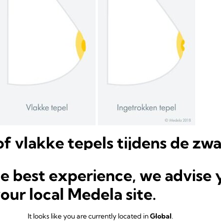
f vlakke tepels tijdens de z
 op borstvoeding
he best experience, we advise 
e zwangerschap veranderen
, is het mogelijk dat je tepels uit zichzelf al
your local Medela site.
rgen dat de vorm van je tepels borstvoeding zou kunnen bemoeilijken, 
siliconemateriaal passen discreet in je beha en oefenen een zachte druk
It looks like you are currently located in
Global
.