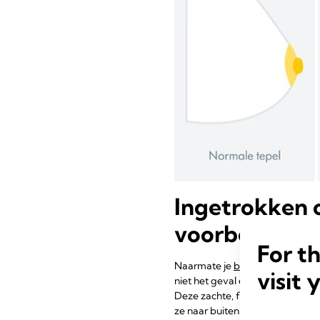
Ingetrokken o
voorbereiden
For t
Naarmate je
borsten tijdens d
visit 
niet het geval en maak je je zo
Deze zachte, flexibele pads van 
ze naar buiten te brengen.