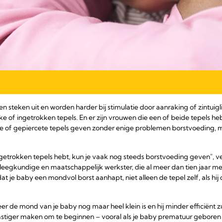
 steken uit en worden harder bij stimulatie door aanraking of zintui
f ingetrokken tepels. En er zijn vrouwen die een of beide tepels heb
te of gepiercete tepels geven zonder enige problemen borstvoeding,
ingetrokken tepels hebt, kun je vaak nog steeds borstvoeding geven", ve
pleegkundige en maatschappelijk werkster, die al meer dan tien jaar 
 je baby een mondvol borst aanhapt, niet alleen de tepel zelf, als hij o
er de mond van je baby nog maar heel klein is en hij minder efficiënt 
lastiger maken om te beginnen – vooral als je baby prematuur geboren o