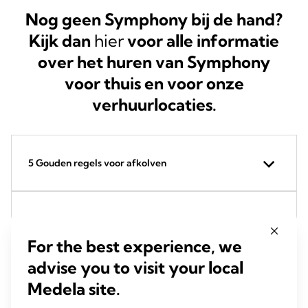
Nog geen Symphony bij de hand?
Kijk dan
hier
voor alle informatie
over het huren van Symphony
voor thuis en voor onze
verhuurlocaties.
5 Gouden regels voor afkolven
Stap 1: Gebruik de juiste maat borstschild
For the best experience, we
advise you to visit your local
Stap 2: Je afkolfset in elkaar zetten
Medela site.