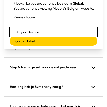
It looks like you are currently located in
Global
.
Stap 3: Vind het juiste kolfprogramma
You are currently viewing Medela’s
Belgium
website.
Please choose:
Stap 4: Stel Symphony in op het juiste programma
Stay on Belgium
Go to Global
Stap 5: Vind je Maximaal Comfortabele Vacuüm
Stap 6: Reinig je set voor de volgende keer
Hoe lang heb je Symphony nodig?
Lees meer: waarom kolven nu zo belangrijk is