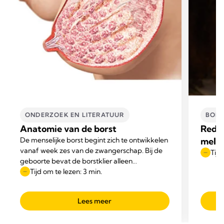
ONDERZOEK EN LITERATUUR
BORS
Anatomie van de borst
Reden
De menselijke borst begint zich te ontwikkelen
melk
vanaf week zes van de zwangerschap. Bij de
Tijd
geboorte bevat de borstklier alleen
rudimentaire kanalen met kleine,
Tijd om te lezen: 3 min.
knuppelvormige uiteinden die tijdens de
kinderjaren groeien.
Lees meer