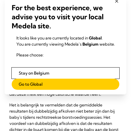
hoger is dan de 7,3% bij enkel afkolven.
For the best experience, we
Dit is belangrijk vanwege de volgende redenen:
advise you to visit your local
Tijdens het geven van borstvoeding of het afkolven
Medela site.
neemt het vetgehalte gestaag toe. Als de melk een
hoger vetgehalte heeft, impliceert dit dat de borst beter
It looks like you are currently located in
Global
.
is geleegd, wat het geval is bij dubbel kolven.
You are currently viewing Medela’s
Belgium
website.
Het is algemeen bekend dat een goede lediging van
de borst zeer belangrijk is voor het instandhouden en
Please choose:
opbouwen van de melkproductie.
Melk met een hoger vetgehalte kan zeer belangrijk
zijn voor baby's die niet goed groeien.
Stay on Belgium
De maag van premature baby's is zo klein dat hij slechts
Go to Global
zeer kleine melkvolumes kan bevatten. Het is dus belangrijk
dat deze melk een hoge calorische waarde heeft.
Het is belangrijk te vermelden dat de gemiddelde
resultaten bij dubbelzijdig afkolven niet beter zijn dan bij
baby's tijdens rechtstreekse borstvoedingssessies. Het
voordeel van dubbelzijdig afkolven is dat de resultaten
dichter in de buurt komen bij die van de baby aan de borst