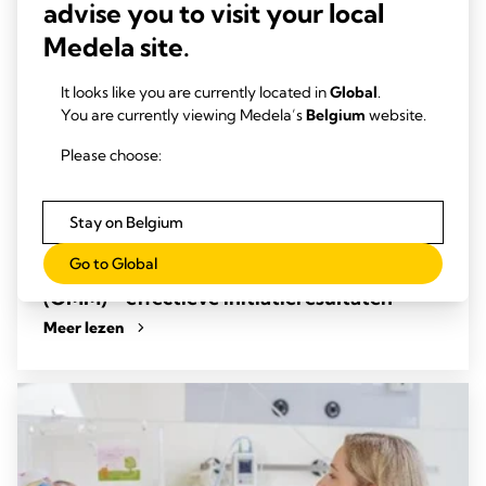
advise you to visit your local
Medela site.
It looks like you are currently located in
Global
.
You are currently viewing Medela’s
Belgium
website.
Please choose:
Stay on Belgium
EFFECTIEVE INITIATIE
Go to Global
Hoeveelheid melk van de eigen moeder
(OMM) - effectieve initiatieresultaten
Meer lezen