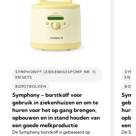
SYMPHONY® (ZIEKENHUISPOMP NR. 1)
SYMP
EN SETS
EN S
BORSTKOLVEN
BORS
Symphony – borstkolf voor
Symph
gebruik in ziekenhuizen en om te
gebru
huren voor het op gang brengen,
huren
opbouwen en in stand houden van
opbou
een goede melkproductie
een g
De Symphony borstkolf is gebaseerd op
De Sym