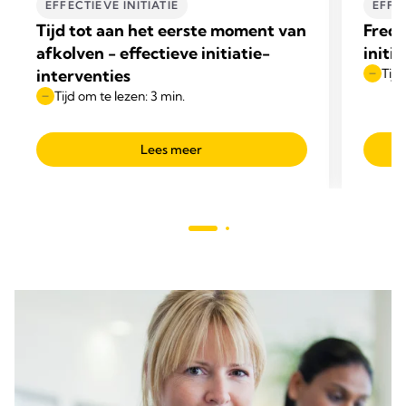
EFFECTIEVE INITIATIE
EFFEC
Tijd tot aan het eerste moment van
Frequ
afkolven - effectieve initiatie-
initi
interventies
Tijd
Tijd om te lezen: 3 min.
Lees meer