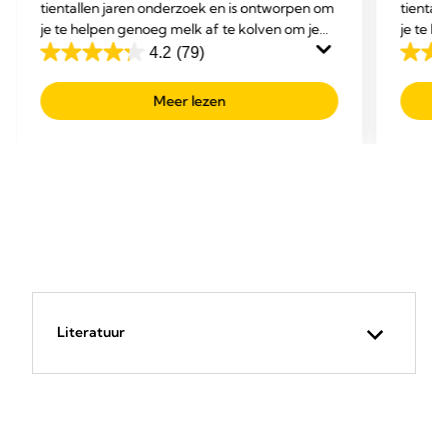
tientallen jaren onderzoek en is ontworpen om
tiental
je te helpen genoeg melk af te kolven om je
je te h
baby volledig met moedermelk te voeden.
baby v
4.2
(79)
4.2
4.2
van
van
Meer lezen
de
de
5
5
sterren.
sterre
79
79
beoordelingen
beoor
Literatuur