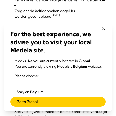
veroorzaken dan de huidige behoeften van de baby.
Zorg dat de kolflogboeken dagelijks
5,10,13
worden gecontroleerd.
Integreer gespecialiseerde lactatieondersteuning voor als
een moeder niet binnen 14 dagen na de geboorte ≥ 500 ml
For the best experience, we
bereikt.
advise you to visit your local
Hoe het krijgen van
Medela site.
voldoende
It looks like you are currently located in
Global
.
melkproductie te
You are currently viewing Medela’s
Belgium
website.
monitoren
Please choose:
Registreer bij welk percentage moeders de
Stay on Belgium
melkproductie binnen 72 uur na de geboorte op gang
komt.
Go to Global
Stel vast bij welke moeders de melkproductie vertraagd