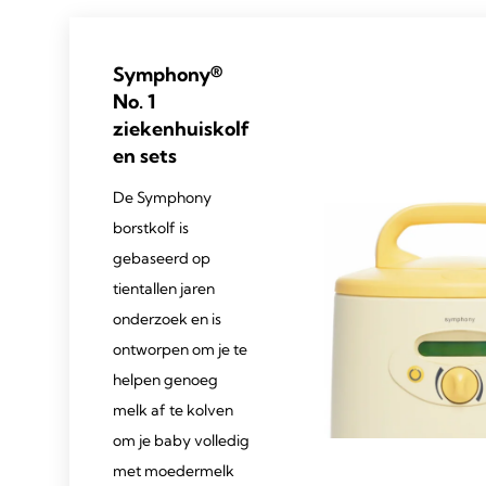
Symphony®
No. 1
ziekenhuiskolf
en sets
De Symphony
borstkolf is
gebaseerd op
tientallen jaren
onderzoek en is
ontworpen om je te
helpen genoeg
melk af te kolven
om je baby volledig
met moedermelk