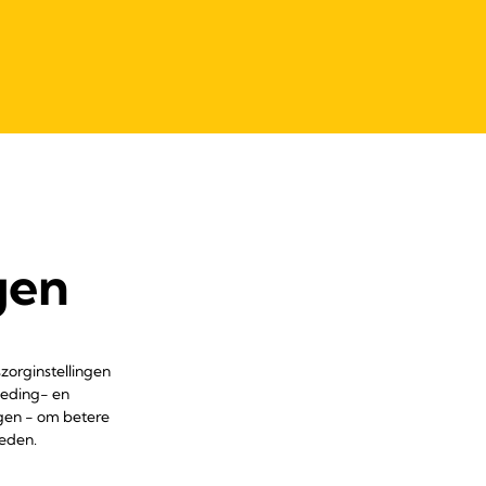
gen
zorginstellingen
oeding- en
gen - om betere
oeden.