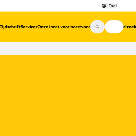
Taal
Tijdschrift
Services
Onze inzet voor borstvoeding
Winkelzoe