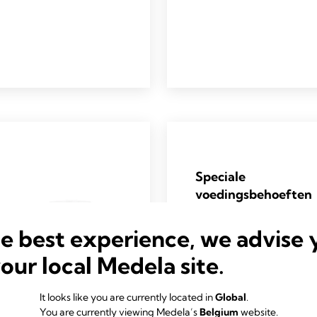
Speciale
voedingsbehoeften
Medela Neonatal
he best experience, we advise 
Solutions is a holistic
your local Medela site.
approach to enteral
feeding, developed from
It looks like you are currently located in
Global
.
years of human milk
You are currently viewing Medela’s
Belgium
website.