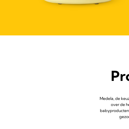
Pr
Medela, de keuz
over de h
babyproducten,
gezon