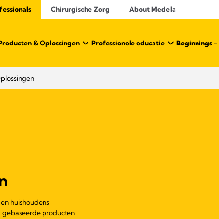
essionals​
Chirurgische Zorg
About Medela
Producten & Oplossingen
Professionele educatie
Beginnings - 
plossingen
n
n en huishoudens
k gebaseerde producten