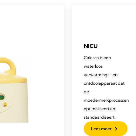
NICU
Calesca is een
waterloos
verwarmings- en
ontdooiapparaat dat
de
moedermelkprocessen
optimaliseert en
standaardiseert.
Lees meer