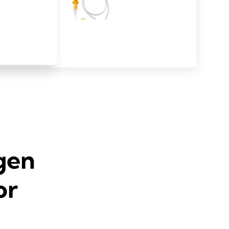
gen
or