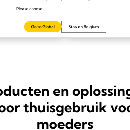
research
Please choose:
Lees meer
Go to Global
Stay on Belgium
oducten en oplossin
oor thuisgebruik vo
moeders