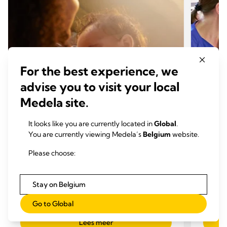
For the best experience, we
advise you to visit your local
Medela site.
It looks like you are currently located in
Global
.
BORSTVOEDING
BORS
You are currently viewing Medela’s
Belgium
website.
Redenen voor een lage
Masti
melkproductie
Tijd
Please choose:
Tijd om te lezen: 1 min.
Stay on Belgium
Go to Global
Lees meer