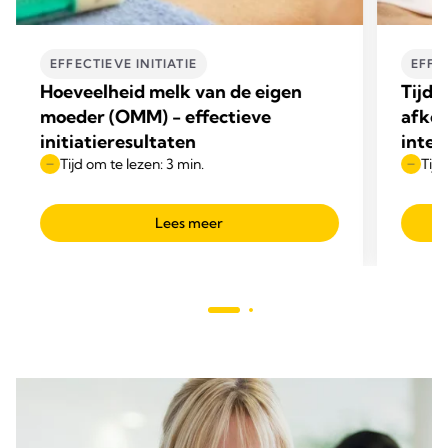
EFFECTIEVE INITIATIE
EFFEC
Hoeveelheid melk van de eigen
Tijd 
moeder (OMM) - effectieve
afkol
initiatieresultaten
inter
Tijd om te lezen: 3 min.
Tijd
Lees meer