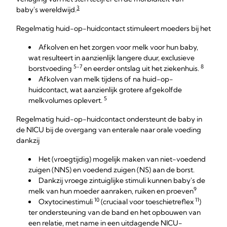
3
baby's wereldwijd.
Regelmatig huid-op-huidcontact stimuleert moeders bij het
Afkolven en het zorgen voor melk voor hun baby,
wat resulteert in aanzienlijk langere duur, exclusieve
5-7
8
borstvoeding
en eerder ontslag uit het ziekenhuis.
Afkolven van melk tijdens of na huid-op-
huidcontact, wat aanzienlijk grotere afgekolfde
5
melkvolumes oplevert.
Regelmatig huid-op-huidcontact ondersteunt de baby in
de NICU bij de overgang van enterale naar orale voeding
dankzij
Het (vroegtijdig) mogelijk maken van niet-voedend
zuigen (NNS) en voedend zuigen (NS) aan de borst.
Dankzij vroege zintuiglijke stimuli kunnen baby's de
9
melk van hun moeder aanraken, ruiken en proeven
10
11
Oxytocinestimuli
(cruciaal voor toeschietreflex
)
ter ondersteuning van de band en het opbouwen van
een relatie, met name in een uitdagende NICU-