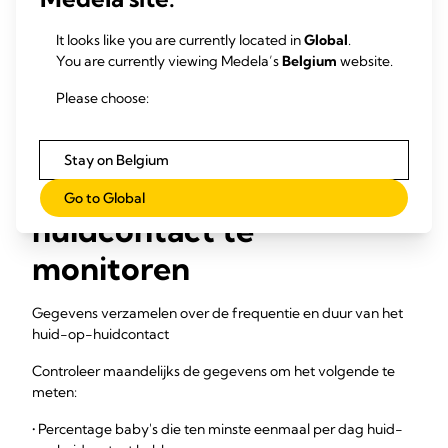
praktijk niet is uitgevoerd in het logboek met
ondersteunende praktijken bij borstvoeding (BFSP)
It looks like you are currently located in
Global
.
Zorg voor een NICU-omgeving die ouders
You are currently viewing Medela’s
Belgium
website.
ondersteunt bij uitgebreid huid-op-huidcontact bij elk
ouderlijk bezoek door middel van comfortabele
Please choose:
zitplaatsen, ruimte en toegang voor bezoeken.
Stay on Belgium
Hoe huid-op-
Go to Global
huidcontact te
monitoren
Gegevens verzamelen over de frequentie en duur van het
huid-op-huidcontact
Controleer maandelijks de gegevens om het volgende te
meten:
• Percentage baby's die ten minste eenmaal per dag huid-