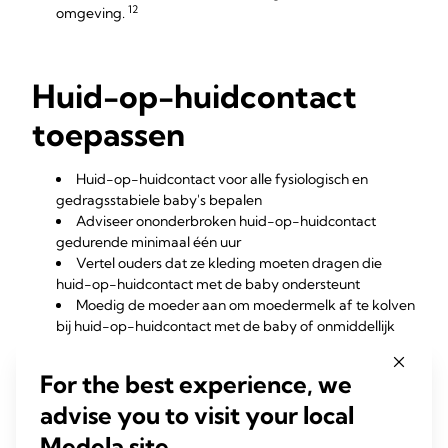
12
omgeving.
Huid-op-huidcontact
toepassen
Huid-op-huidcontact voor alle fysiologisch en
gedragsstabiele baby's bepalen
Adviseer ononderbroken huid-op-huidcontact
gedurende minimaal één uur
Vertel ouders dat ze kleding moeten dragen die
huid-op-huidcontact met de baby ondersteunt
Moedig de moeder aan om moedermelk af te kolven
bij huid-op-huidcontact met de baby of onmiddellijk
daarna.
Help de moeder de borst aan te bieden voor NNS bij
For the best experience, we
huid-op-huidcontact (recent afgekolfde borst).
advise you to visit your local
Documenteer alle huid-op-huidcontacten met
vermelding van frequentie, duur en redenen waarom de
Medela site.