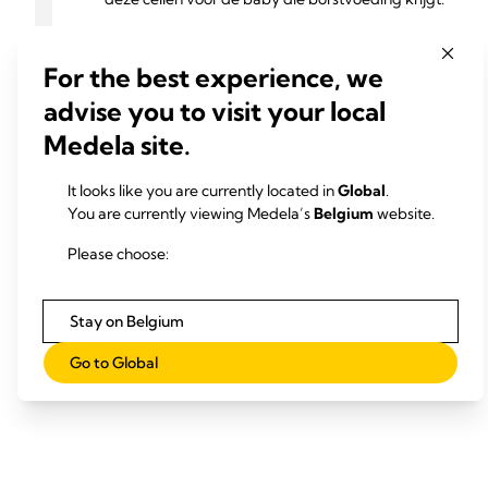
Ik ben er trots op dat ik deel kan nemen aan deze
For the best experience, we
spannende ontdekkingsreis en ik zal dit
advise you to visit your local
onderzoek voortzetten aan de University of
Medela site.
Western Australia."
It looks like you are currently located in
Global
.
You are currently viewing Medela’s
Belgium
website.
Please choose:
Stay on Belgium
Go to Global