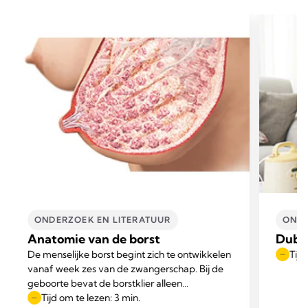
ONDERZOEK EN LITERATUUR
ONDE
Anatomie van de borst
Dubbe
De menselijke borst begint zich te ontwikkelen
Tijd
vanaf week zes van de zwangerschap. Bij de
geboorte bevat de borstklier alleen
rudimentaire kanalen met kleine,
Tijd om te lezen: 3 min.