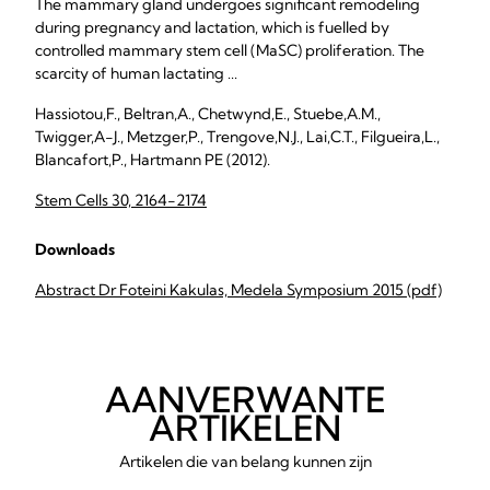
The mammary gland undergoes significant remodeling
during pregnancy and lactation, which is fuelled by
controlled mammary stem cell (MaSC) proliferation. The
scarcity of human lactating ...
Hassiotou,F., Beltran,A., Chetwynd,E., Stuebe,A.M.,
Twigger,A-J., Metzger,P., Trengove,N.J., Lai,C.T., Filgueira,L.,
Blancafort,P., Hartmann PE (2012).
Stem Cells 30, 2164-2174
Downloads
Abstract Dr Foteini Kakulas, Medela Symposium 2015 (pdf)
AANVERWANTE
ARTIKELEN
Artikelen die van belang kunnen zijn