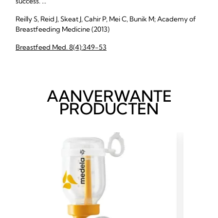
success. ...
Reilly S, Reid J, Skeat J, Cahir P, Mei C, Bunik M; Academy of
Breastfeeding Medicine (2013)
Breastfeed Med. 8(4):349-53
AANVERWANTE
PRODUCTEN