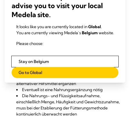
advise you to visit your local
Eine Unterstützung der Kinn-, Wangen- und
Medela site.
Kieferbewegungen kann dabei helfen, ein stärkeres
Saugmuster zu erreichen, falls die Kontrolle der
It looks like you are currently located in
Global
.
Mundmotorik gering ausgeprägt ist oder das
You are currently viewing Medela’s
Belgium
website.
Saugen schwach oder unorganisiert erfolgt
Eine Änderung der Position und des Anlegens
Please choose:
kann das Stillen unterstützen. Verschiedene
Positionen können für Säuglinge mit Lippen-Kiefer-
und/oder Gaumenspalte oder mit besonderen
Stay on Belgium
Bedürfnissen hilfreich sein
Falls die Mutter teilweise stillt, muss sie regelmäßig
Go to Global
Milch abpumpen und die Stillmahlzeiten anhand
alternativer Hilfsmittel ergänzen
Eventuell ist eine Nahrungsergänzung nötig
Die Nahrungs- und Flüssigkeitsaufnahme,
einschließlich Menge, Häufigkeit und Gewichtszunahme,
muss bei der Etablierung der Fütterungsmethode
kontinuierlich überwacht werden