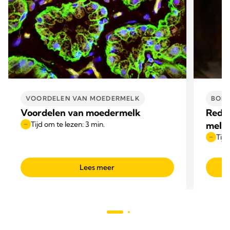
VOORDELEN VAN MOEDERMELK
BORS
Voordelen van moedermelk
Reden
Tijd om te lezen: 3 min.
melk
Tijd
Lees meer