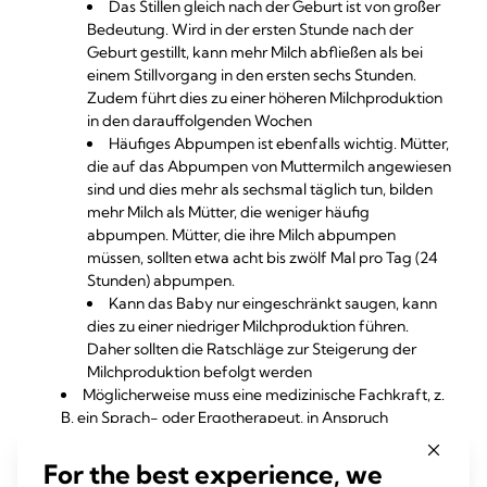
Das Stillen gleich nach der Geburt ist von großer
Bedeutung. Wird in der ersten Stunde nach der
Geburt gestillt, kann mehr Milch abfließen als bei
einem Stillvorgang in den ersten sechs Stunden.
Zudem führt dies zu einer höheren Milchproduktion
in den darauffolgenden Wochen
Häufiges Abpumpen ist ebenfalls wichtig. Mütter,
die auf das Abpumpen von Muttermilch angewiesen
sind und dies mehr als sechsmal täglich tun, bilden
mehr Milch als Mütter, die weniger häufig
abpumpen. Mütter, die ihre Milch abpumpen
müssen, sollten etwa acht bis zwölf Mal pro Tag (24
Stunden) abpumpen.
Kann das Baby nur eingeschränkt saugen, kann
dies zu einer niedriger Milchproduktion führen.
Daher sollten die Ratschläge zur Steigerung der
Milchproduktion befolgt werden
Möglicherweise muss eine medizinische Fachkraft, z.
B. ein Sprach- oder Ergotherapeut, in Anspruch
genommen werden, um das Stillen zu optimieren. Wenn
das Baby in der Lage ist, an der Brust zu trinken, können
For the best experience, we
folgende Methoden beim Stillen helfen: