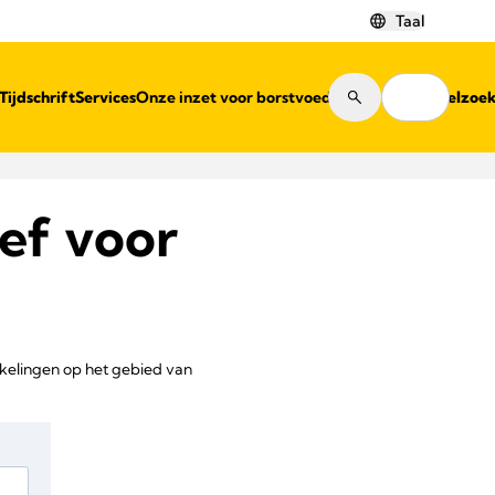
Taal
Tijdschrift
Services
Onze inzet voor borstvoeding
Winkelzoe
ef voor
kkelingen op het gebied van