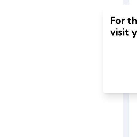
For t
visit 