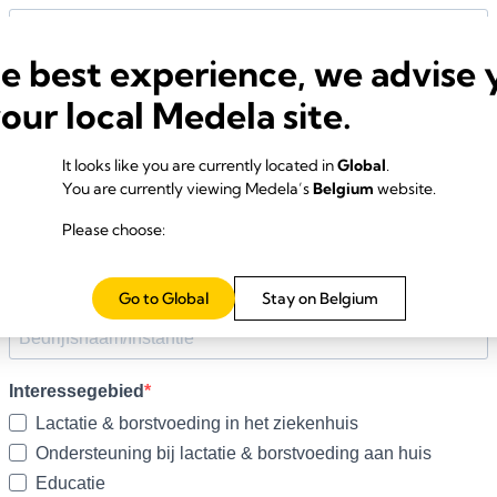
he best experience, we advise 
your local Medela site.
It looks like you are currently located in
Global
.
You are currently viewing Medela’s
Belgium
website.
Please choose:
Go to Global
Stay on Belgium