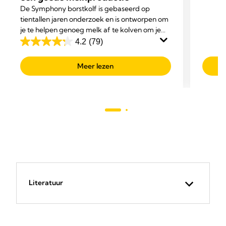
van
De Symphony borstkolf is gebaseerd op
tientallen jaren onderzoek en is ontworpen om
de
je te helpen genoeg melk af te kolven om je
5
baby volledig met moedermelk te voeden.
4.2
(79)
sterre
4.2
van
Meer lezen
de
5
sterren.
79
beoordelingen
Literatuur