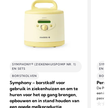
SYMPHONY® (ZIEKENHUISPOMP NR. 1)
SYMP
EN SETS
EN S
BORSTKOLVEN
BORS
Symphony – borstkolf voor
Perso
gebruik in ziekenhuizen en om te
De Per
een inn
huren voor het op gang brengen,
pasvor
opbouwen en in stand houden van
een goede melkproductie
0.0