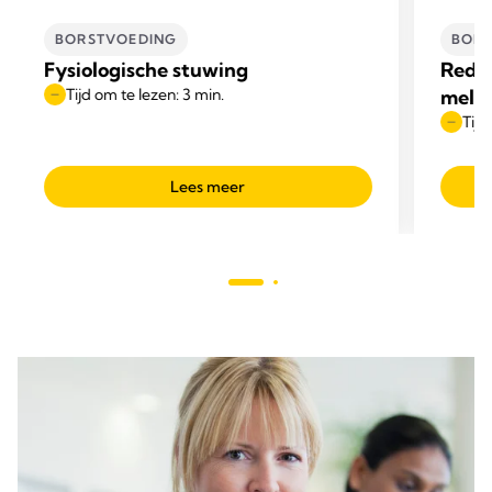
BORSTVOEDING
BORS
Fysiologische stuwing
Reden
Tijd om te lezen: 3 min.
melk
Tijd
Lees meer