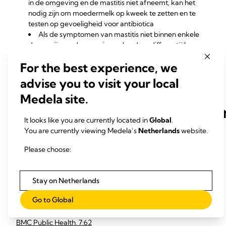
in de omgeving en de mastitis niet afneemt, kan het
nodig zijn om moedermelk op kweek te zetten en te
testen op gevoeligheid voor antibiotica
Als de symptomen van mastitis niet binnen enkele
dagen zijn verdwenen, is een bredere differentiële
diagnose aan te raden om te onderzoeken of er sprake
For the best experience, we
is van resistente bacteriën, vorming van een abces of
een ander probleem met de borst
advise you to visit your local
Medela site.
Onderzoekssamenvattinge
It looks like you are currently located in
Global
.
You are currently viewing Medela’s
Netherlands
website.
A descriptive study of mastitis in Australian
breastfeeding women: incidence and determinants
Please choose:
Mastitis is one of the most common problems experienced
by women who are breastfeeding. Mastitis is an
Stay on Netherlands
inflammation of breast tissue, which may or may ...
Go to Global
Amir LH, Forster DA , Lumley J, McLachlan H (2007)
BMC Public Health. 7:62