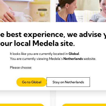
he best experience, we advise 
your local Medela site.
EN
KOLVEN
It looks like you are currently located in
Global
.
rmelk afkolven
Op gang brengen van
You are currently viewing Medela’s
Netherlands
website.
om te lezen: 2 min.
melkproductie
Please choose:
Tijd om te lezen: 3 min.
Go to Global
Stay on Netherlands