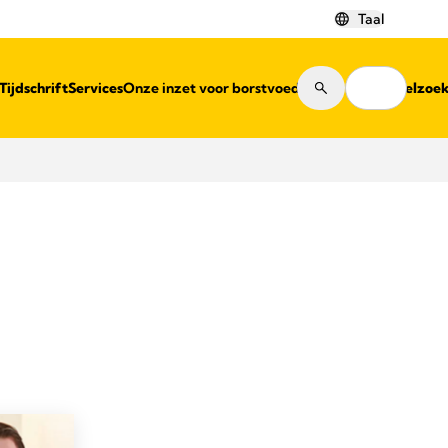
Taal
Tijdschrift
Services
Onze inzet voor borstvoeding
Winkelzoe