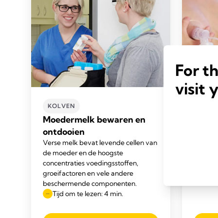
For t
visit 
KOLVEN
KOLV
Moedermelk bewaren en
Moede
ontdooien
Tijd 
Verse melk bevat levende cellen van
de moeder en de hoogste
concentraties voedingsstoffen,
groeifactoren en vele andere
beschermende componenten.
Tijd om te lezen: 4 min.